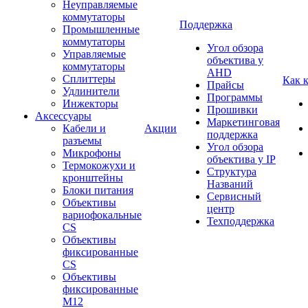
Неуправляемые
коммутаторы
Поддержка
Промышленные
коммутаторы
Угол обзора
Управляемые
объектива у
коммутаторы
AHD
Сплиттеры
Как 
Прайсы
Удлинители
Программы
Инжекторы
Прошивки
Аксессуары
Маркетинговая
Кабели и
Акции
поддержка
разъемы
Угол обзора
Микрофоны
объектива у IP
Термокожухи и
Структура
кронштейны
Названий
Блоки питания
Сервисный
Объективы
центр
вариофокальные
Техподдержка
CS
Объективы
фиксированные
CS
Объективы
фиксированные
М12