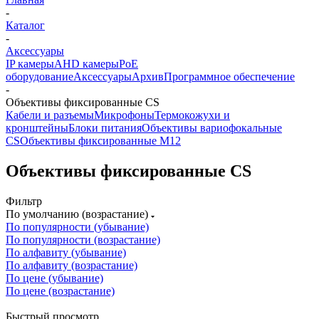
-
Каталог
-
Аксессуары
IP камеры
AHD камеры
PoE
оборудование
Аксессуары
Архив
Программное обеспечение
-
Объективы фиксированные CS
Кабели и разъемы
Микрофоны
Термокожухи и
кронштейны
Блоки питания
Объективы вариофокальные
CS
Объективы фиксированные М12
Объективы фиксированные CS
Фильтр
По умолчанию (возрастание)
По популярности (убывание)
По популярности (возрастание)
По алфавиту (убывание)
По алфавиту (возрастание)
По цене (убывание)
По цене (возрастание)
Быстрый просмотр