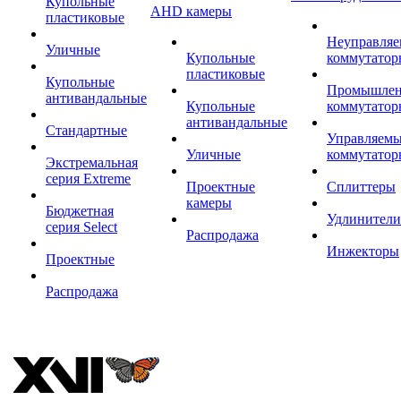
Купольные
AHD камеры
пластиковые
Неуправля
Уличные
Купольные
коммутатор
пластиковые
Купольные
Промышле
антивандальные
Купольные
коммутатор
антивандальные
Стандартные
Управляем
Уличные
коммутатор
Экстремальная
серия Extreme
Проектные
Сплиттеры
камеры
Бюджетная
Удлинители
серия Select
Распродажа
Инжекторы
Проектные
Распродажа