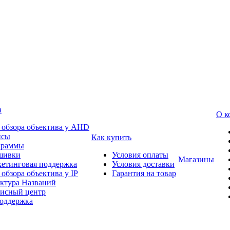
а
О к
 обзора объектива у AHD
йсы
Как купить
граммы
шивки
Условия оплаты
Магазины
етинговая поддержка
Условия доставки
 обзора объектива у IP
Гарантия на товар
ктура Названий
исный центр
оддержка