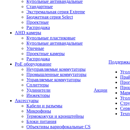
Купольные антивандальные
Стандартные
Экстремальная серия Extreme
Бюджетная серия Select
Проектные
Распродажа
AHD камеры
Купольные пластиковые
Купольные антивандальные
Уличные
Проектные камеры
Распродажа
Поддержк
PoE оборудование
Неуправляемые коммутаторы
Угол
Промышленные коммутаторы
Пра
Управляемые коммутаторы
Про
Сплиттеры
Про
Удлинители
Акции
Марк
Инжекторы
Угол
Аксессуары
Стру
Кабели и разъемы
Серв
Микрофоны
Техп
Термокожухи и кронштейны
Блоки питания
Объективы вариофокальные CS