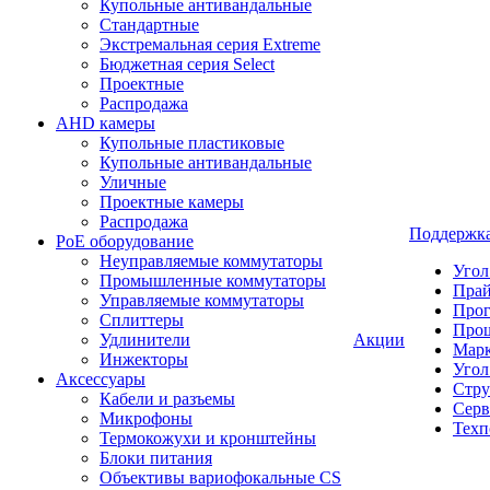
Купольные антивандальные
Стандартные
Экстремальная серия Extreme
Бюджетная серия Select
Проектные
Распродажа
AHD камеры
Купольные пластиковые
Купольные антивандальные
Уличные
Проектные камеры
Распродажа
Поддержк
PoE оборудование
Неуправляемые коммутаторы
Угол
Промышленные коммутаторы
Пра
Управляемые коммутаторы
Про
Сплиттеры
Про
Удлинители
Акции
Марк
Инжекторы
Угол
Аксессуары
Стру
Кабели и разъемы
Серв
Микрофоны
Техп
Термокожухи и кронштейны
Блоки питания
Объективы вариофокальные CS