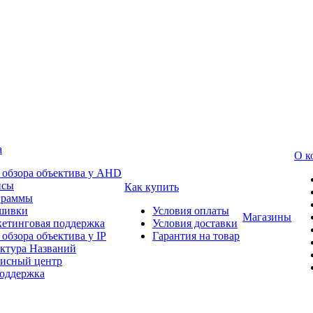
а
О к
 обзора объектива у AHD
йсы
Как купить
граммы
шивки
Условия оплаты
Магазины
етинговая поддержка
Условия доставки
 обзора объектива у IP
Гарантия на товар
ктура Названий
исный центр
оддержка