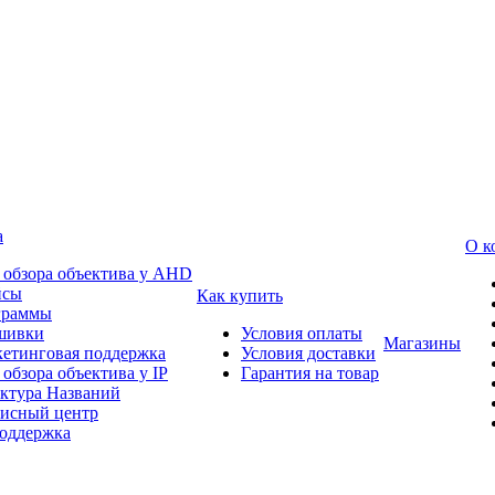
а
О к
 обзора объектива у AHD
йсы
Как купить
граммы
шивки
Условия оплаты
Магазины
етинговая поддержка
Условия доставки
 обзора объектива у IP
Гарантия на товар
ктура Названий
исный центр
оддержка