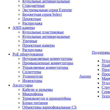
Купольные антивандальные
Стандартные
Экстремальная серия Extreme
Бюджетная серия Select
Проектные
Распродажа
AHD камеры
Купольные пластиковые
Купольные антивандальные
Уличные
Проектные камеры
Распродажа
Поддержк
PoE оборудование
Неуправляемые коммутаторы
Угол
Промышленные коммутаторы
Пра
Управляемые коммутаторы
Про
Сплиттеры
Про
Удлинители
Акции
Марк
Инжекторы
Угол
Аксессуары
Стру
Кабели и разъемы
Серв
Микрофоны
Техп
Термокожухи и кронштейны
Блоки питания
Объективы вариофокальные CS