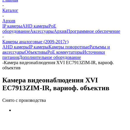
-
Каталог
-
Архив
IP камеры
AHD камеры
PoE
оборудование
Аксессуары
Архив
Программное обеспечение
-
Камеры аналоговые (2009-2017г)
AHD камеры
IP камеры
Камеры поворотные
Разъемы и
аксессуары
Объективы
PoE коммутаторы
Источники
питания
Дополнительное оборудование
-
Камера видеонаблюдения XVI EC7913ZIM-IR, вариоф.
объектив
Камера видеонаблюдения XVI
EC7913ZIM-IR, вариоф. объектив
Снято с производства