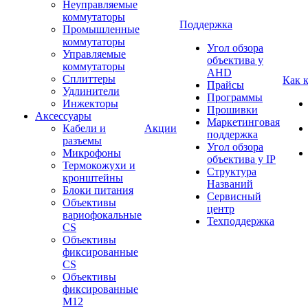
Неуправляемые
коммутаторы
Поддержка
Промышленные
коммутаторы
Угол обзора
Управляемые
объектива у
коммутаторы
AHD
Сплиттеры
Как 
Прайсы
Удлинители
Программы
Инжекторы
Прошивки
Аксессуары
Маркетинговая
Кабели и
Акции
поддержка
разъемы
Угол обзора
Микрофоны
объектива у IP
Термокожухи и
Структура
кронштейны
Названий
Блоки питания
Сервисный
Объективы
центр
вариофокальные
Техподдержка
CS
Объективы
фиксированные
CS
Объективы
фиксированные
М12