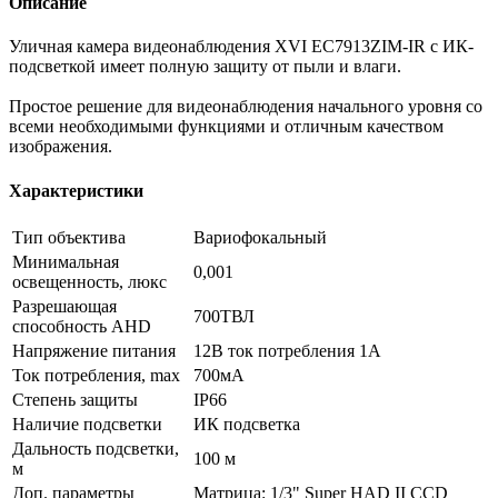
Описание
Уличная камера видеонаблюдения XVI EC7913ZIM-IR с ИК-
подсветкой имеет полную защиту от пыли и влаги.
Простое решение для видеонаблюдения начального уровня со
всеми необходимыми функциями и отличным качеством
изображения.
Характеристики
Тип объектива
Вариофокальный
Минимальная
0,001
освещенность, люкс
Разрешающая
700ТВЛ
способность AHD
Напряжение питания
12В ток потребления 1А
Ток потребления, max
700мА
Степень защиты
IP66
Наличие подсветки
ИК подсветка
Дальность подсветки,
100 м
м
Доп. параметры
Матрица: 1/3" Super HAD II CCD