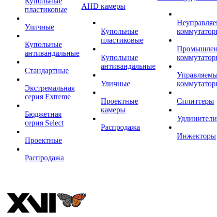
Купольные
AHD камеры
пластиковые
Неуправля
Уличные
Купольные
коммутатор
пластиковые
Купольные
Промышле
антивандальные
Купольные
коммутатор
антивандальные
Стандартные
Управляем
Уличные
коммутатор
Экстремальная
серия Extreme
Проектные
Сплиттеры
камеры
Бюджетная
Удлинители
серия Select
Распродажа
Инжекторы
Проектные
Распродажа