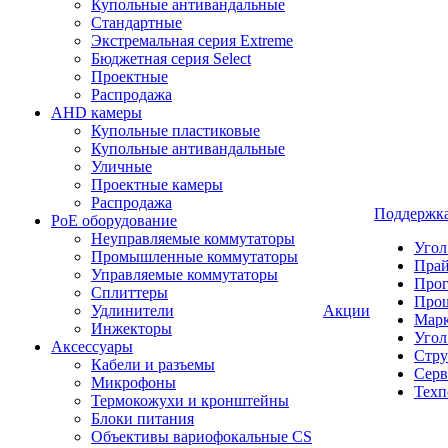
Купольные антивандальные
Стандартные
Экстремальная серия Extreme
Бюджетная серия Select
Проектные
Распродажа
AHD камеры
Купольные пластиковые
Купольные антивандальные
Уличные
Проектные камеры
Распродажа
Поддержк
PoE оборудование
Неуправляемые коммутаторы
Угол
Промышленные коммутаторы
Пра
Управляемые коммутаторы
Про
Сплиттеры
Про
Удлинители
Акции
Марк
Инжекторы
Угол
Аксессуары
Стру
Кабели и разъемы
Серв
Микрофоны
Техп
Термокожухи и кронштейны
Блоки питания
Объективы вариофокальные CS