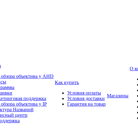
а
О к
 обзора объектива у AHD
йсы
Как купить
граммы
шивки
Условия оплаты
Магазины
етинговая поддержка
Условия доставки
 обзора объектива у IP
Гарантия на товар
ктура Названий
исный центр
оддержка