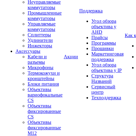
Неуправляемые
коммутаторы
Поддержка
Промышленные
коммутаторы
Угол обзора
Управляемые
объектива у
коммутаторы
AHD
Сплиттеры
Как 
Прайсы
Удлинители
Программы
Инжекторы
Прошивки
Аксессуары
Маркетинговая
Кабели и
Акции
поддержка
разъемы
Угол обзора
Микрофоны
объектива у IP
Термокожухи и
Структура
кронштейны
Названий
Блоки питания
Сервисный
Объективы
центр
вариофокальные
Техподдержка
CS
Объективы
фиксированные
CS
Объективы
фиксированные
М12