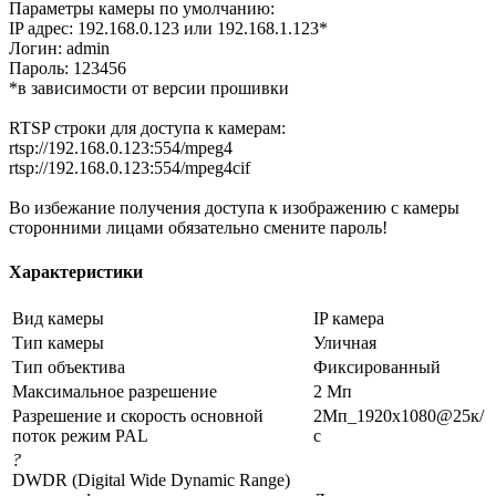
Параметры камеры по умолчанию:
IP адрес: 192.168.0.123 или 192.168.1.123*
Логин: admin
Пароль: 123456
*в зависимости от версии прошивки
RTSP строки для доступа к камерам:
rtsp://192.168.0.123:554/mpeg4
rtsp://192.168.0.123:554/mpeg4cif
Во избежание получения доступа к изображению с камеры
сторонними лицами обязательно смените пароль!
Характеристики
Вид камеры
IP камера
Тип камеры
Уличная
Тип объектива
Фиксированный
Максимальное разрешение
2 Мп
Разрешение и скорость основной
2Мп_1920x1080@25к/
поток режим PAL
с
?
DWDR (Digital Wide Dynamic Range)