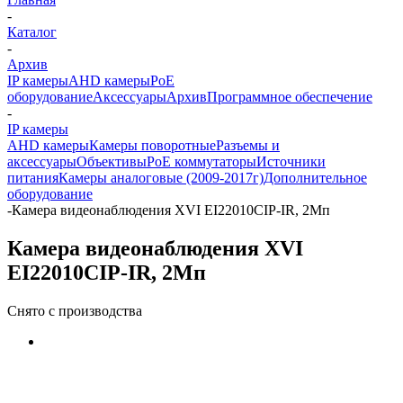
-
Каталог
-
Архив
IP камеры
AHD камеры
PoE
оборудование
Аксессуары
Архив
Программное обеспечение
-
IP камеры
AHD камеры
Камеры поворотные
Разъемы и
аксессуары
Объективы
PoE коммутаторы
Источники
питания
Камеры аналоговые (2009-2017г)
Дополнительное
оборудование
-
Камера видеонаблюдения XVI EI22010CIP-IR, 2Мп
Камера видеонаблюдения XVI
EI22010CIP-IR, 2Мп
Снято с производства