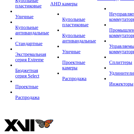
Купольные
AHD камеры
пластиковые
Неуправля
Уличные
Купольные
коммутатор
пластиковые
Купольные
Промышле
антивандальные
Купольные
коммутатор
антивандальные
Стандартные
Управляем
Уличные
коммутатор
Экстремальная
серия Extreme
Проектные
Сплиттеры
камеры
Бюджетная
Удлинители
серия Select
Распродажа
Инжекторы
Проектные
Распродажа