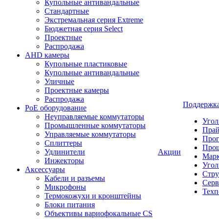
Купольные антивандальные
Стандартные
Экстремальная серия Extreme
Бюджетная серия Select
Проектные
Распродажа
AHD камеры
Купольные пластиковые
Купольные антивандальные
Уличные
Проектные камеры
Распродажа
Поддержк
PoE оборудование
Неуправляемые коммутаторы
Угол
Промышленные коммутаторы
Пра
Управляемые коммутаторы
Про
Сплиттеры
Про
Удлинители
Акции
Марк
Инжекторы
Угол
Аксессуары
Стру
Кабели и разъемы
Серв
Микрофоны
Техп
Термокожухи и кронштейны
Блоки питания
Объективы вариофокальные CS