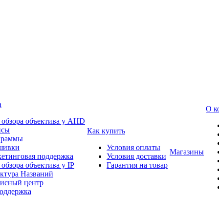
а
О к
 обзора объектива у AHD
йсы
Как купить
граммы
шивки
Условия оплаты
Магазины
етинговая поддержка
Условия доставки
 обзора объектива у IP
Гарантия на товар
ктура Названий
исный центр
оддержка