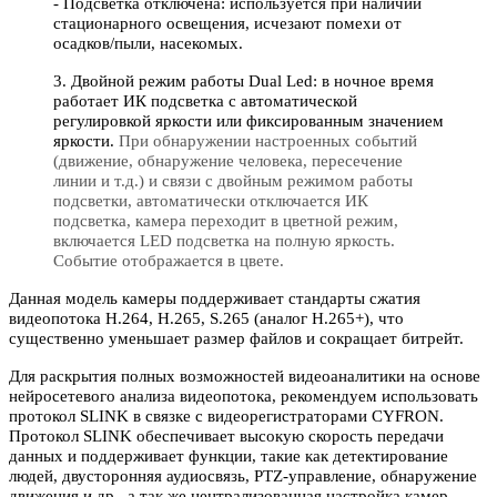
- Подсветка отключена: используется при наличии
стационарного освещения, исчезают помехи от
осадков/пыли, насекомых.
3. Двойной режим работы Dual Led: в ночное время
работает ИК подсветка с автоматической
регулировкой яркости или фиксированным значением
яркости.
При обнаружении настроенных событий
(движение, обнаружение человека, пересечение
линии и т.д.) и связи с двойным режимом работы
подсветки, автоматически отключается ИК
подсветка, камера переходит в цветной режим,
включается LED подсветка на полную яркость.
Событие отображается в цвете.
Данная модель камеры поддерживает стандарты сжатия
видеопотока H.264, H.265, S.265 (аналог H.265+), что
существенно уменьшает размер файлов и сокращает битрейт.
Для раскрытия полных возможностей видеоаналитики на основе
нейросетевого анализа видеопотока, рекомендуем использовать
протокол SLINK в связке с видеорегистраторами CYFRON.
Протокол SLINK обеспечивает высокую скорость передачи
данных и поддерживает функции, такие как детектирование
людей, двусторонняя аудиосвязь, PTZ-управление, обнаружение
движения и др., а так же централизованная настройка камер,