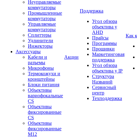
Неуправляемые
коммутаторы
Поддержка
Промышленные
коммутаторы
Угол обзора
Управляемые
объектива у
коммутаторы
AHD
Сплиттеры
Как 
Прайсы
Удлинители
Программы
Инжекторы
Прошивки
Аксессуары
Маркетинговая
Кабели и
Акции
поддержка
разъемы
Угол обзора
Микрофоны
объектива у IP
Термокожухи и
Структура
кронштейны
Названий
Блоки питания
Сервисный
Объективы
центр
вариофокальные
Техподдержка
CS
Объективы
фиксированные
CS
Объективы
фиксированные
М12