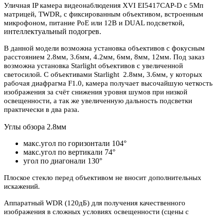
Уличная IP камера видеонаблюдения XVI EI5417CAP-D с 5Мп
матрицей, TWDR, с фиксированным объективом, встроенным
,
микрофоном, питание PoE или 12В и DUAL подсветкой
интеллектуальный подогрев.
В данной модели возможна установка объективов с фокусным
расстоянием 2.8мм, 3.6мм, 4.2мм, 6мм, 8мм, 12мм. Под заказ
возможна установка Starlight объективов с увеличенной
светосилой. С объективами Starlight 2.8мм, 3.6мм, у которых
рабочая диафрагма F1.0, камера получает высочайшую четкость
изображения за счёт снижения уровня шумов при низкой
освещенности, а так же увеличенную дальность подсветки
практически в два раза.
Углы обзора 2.8мм
макс.угол по горизонтали 104°
макс.угол по вертикали 74°
угол по диагонали 130°
Плоское стекло перед объективом не вносит дополнительных
искажений.
Аппаратный WDR (120дБ) для получения качественного
изображения в сложных условиях освещенности (сцены с