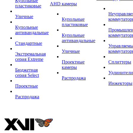
Купольные
AHD камеры
пластиковые
Неуправля
Уличные
Купольные
коммутатор
пластиковые
Купольные
Промышле
антивандальные
Купольные
коммутатор
антивандальные
Стандартные
Управляем
Уличные
коммутатор
Экстремальная
серия Extreme
Проектные
Сплиттеры
камеры
Бюджетная
Удлинители
серия Select
Распродажа
Инжекторы
Проектные
Распродажа