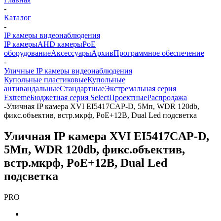
-
Каталог
-
IP камеры видеонаблюдения
IP камеры
AHD камеры
PoE
оборудование
Аксессуары
Архив
Программное обеспечение
-
Уличные IP камеры видеонаблюдения
Купольные пластиковые
Купольные
антивандальные
Стандартные
Экстремальная серия
Extreme
Бюджетная серия Select
Проектные
Распродажа
-
Уличная IP камера XVI EI5417CAP-D, 5Мп, WDR 120db,
фикс.объектив, встр.мкрф, PoE+12В, Dual Led подсветка
Уличная IP камера XVI EI5417CAP-D,
5Мп, WDR 120db, фикс.объектив,
встр.мкрф, PoE+12В, Dual Led
подсветка
PRO