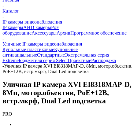
-
Каталог
-
IP камеры видеонаблюдения
IP камеры
AHD камеры
PoE
оборудование
Аксессуары
Архив
Программное обеспечение
-
Уличные IP камеры видеонаблюдения
Купольные пластиковые
Купольные
антивандальные
Стандартные
Экстремальная серия
Extreme
Бюджетная серия Select
Проектные
Распродажа
-
Уличная IP камера XVI EI8318MAP-D, 8Мп, мотор.объектив,
PoE+12В, встр.мкрф, Dual Led подсветка
Уличная IP камера XVI EI8318MAP-D,
8Мп, мотор.объектив, PoE+12В,
встр.мкрф, Dual Led подсветка
PRO