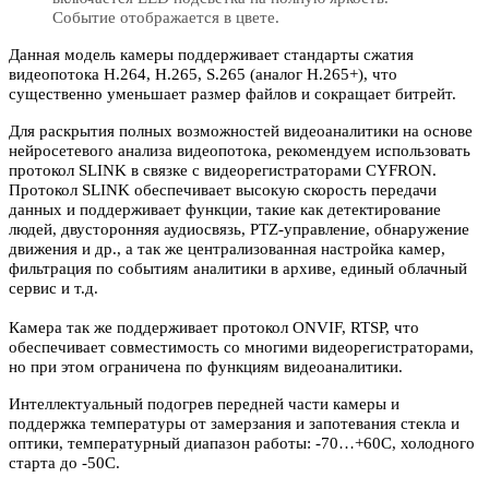
Событие отображается в цвете.
Данная модель камеры поддерживает стандарты сжатия
видеопотока H.264, H.265, S.265 (аналог H.265+), что
существенно уменьшает размер файлов и сокращает битрейт.
Для раскрытия полных возможностей видеоаналитики на основе
нейросетевого анализа видеопотока, рекомендуем использовать
протокол SLINK в связке с видеорегистраторами CYFRON.
Протокол SLINK обеспечивает высокую скорость передачи
данных и поддерживает функции, такие как детектирование
людей, двусторонняя аудиосвязь, PTZ-управление, обнаружение
движения и др., а так же централизованная настройка камер,
фильтрация по событиям аналитики в архиве, единый облачный
сервис и т.д.
Камера так же поддерживает протокол ONVIF, RTSP, что
обеспечивает совместимость со многими видеорегистраторами,
но при этом ограничена по функциям видеоаналитики.
Интеллектуальный подогрев передней части камеры и
поддержка температуры от замерзания и запотевания стекла и
оптики, температурный диапазон работы: -70…+60C, холодного
старта до -50С.