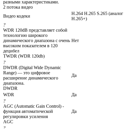
разными характеристиками.
2 потока видео
H.264 H.265 S.265 (аналог
Видео кодеки
H.265+)
?
WDR 120dB представляет собой
технологию широкого
динамического диапазона с очень
Нет
высоким показателем в 120
децибел
TWDR (WDR 120db)
?
DWDR (Digital Wide Dynamic
Range) — это цифровое
Да
расширение динамического
диапазона.
DWDR
WDR
Да
?
AGC (Automatic Gain Control) -
функция автоматической
Да
регулировки усиления
AGC
?