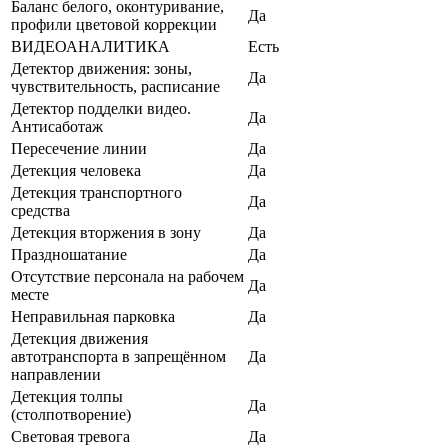
Баланс белого, оконтуривание,
Да
профили цветовой коррекции
ВИДЕОАНАЛИТИКА
Есть
Детектор движения: зоны,
Да
чувствительность, расписание
Детектор подделки видео.
Да
Антисаботаж
Пересечение линии
Да
Детекция человека
Да
Детекция транспортного
Да
средства
Детекция вторжения в зону
Да
Праздношатание
Да
Отсутствие персонала на рабочем
Да
месте
Неправильная парковка
Да
Детекция движения
автотранспорта в запрещённом
Да
направлении
Детекция толпы
Да
(столпотворение)
Световая тревога
Да