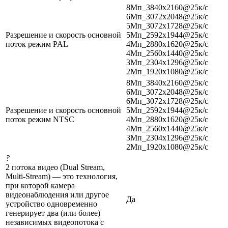
8Мп_3840x2160@25к/с
6Мп_3072x2048@25к/с
5Мп_3072x1728@25к/с
Разрешение и скорость основной
5Мп_2592x1944@25к/с
поток режим PAL
4Мп_2880x1620@25к/с
4Мп_2560x1440@25к/с
3Мп_2304x1296@25к/с
2Мп_1920x1080@25к/с
8Мп_3840x2160@25к/с
6Мп_3072x2048@25к/с
6Мп_3072x1728@25к/с
Разрешение и скорость основной
5Мп_2592x1944@25к/с
поток режим NTSC
4Мп_2880x1620@25к/с
4Мп_2560x1440@25к/с
3Мп_2304x1296@25к/с
2Мп_1920x1080@25к/с
?
2 потока видео (Dual Stream,
Multi-Stream) — это технология,
при которой камера
видеонаблюдения или другое
Да
устройство одновременно
генерирует два (или более)
независимых видеопотока с