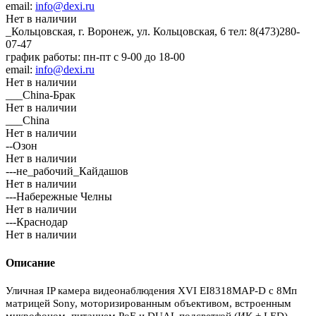
email:
info@dexi.ru
Нет в наличии
_Кольцовская, г. Воронеж, ул. Кольцовская, 6
тел: 8(473)280-
07-47
график работы: пн-пт с 9-00 до 18-00
email:
info@dexi.ru
Нет в наличии
___China-Брак
Нет в наличии
___China
Нет в наличии
--Озон
Нет в наличии
---не_рабочий_Кайдашов
Нет в наличии
---Набережные Челны
Нет в наличии
---Краснодар
Нет в наличии
Описание
Уличная IP камера видеонаблюдения XVI EI8318MAP-D с 8Мп
матрицей Sony, моторизированным объективом, встроенным
,
микрофоном, питанием PoE и DUAL подсветкой (ИК + LED)