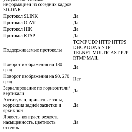
информацией из соседних кадров
3D-DNR
Протокол SLINK
Да
Протокол OnVif
Да
Протокол HIK
Да
Протокол RTSP
Да
TCP/IP UDP HTTP HTTPS
DHCP DDNS NTP
Поддерживаемые протоколы
TELNET MULTICAST P2P
RTMP MAIL
Поворот изображения на 180
Да
град
Поворот изображения на 90, 270
Нет
град
Зеркалирование по горизонтали/
Да
вертикали
Антитуман, приватные зоны,
коррекция задней засветки и
Да
ярких зон
Яркость, контраст, резкость,
насыщенность, цветность,
Да
оттенок