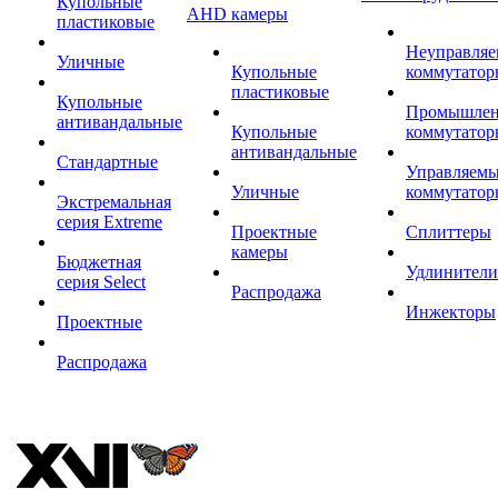
Купольные
AHD камеры
пластиковые
Неуправля
Уличные
Купольные
коммутатор
пластиковые
Купольные
Промышле
антивандальные
Купольные
коммутатор
антивандальные
Стандартные
Управляем
Уличные
коммутатор
Экстремальная
серия Extreme
Проектные
Сплиттеры
камеры
Бюджетная
Удлинители
серия Select
Распродажа
Инжекторы
Проектные
Распродажа