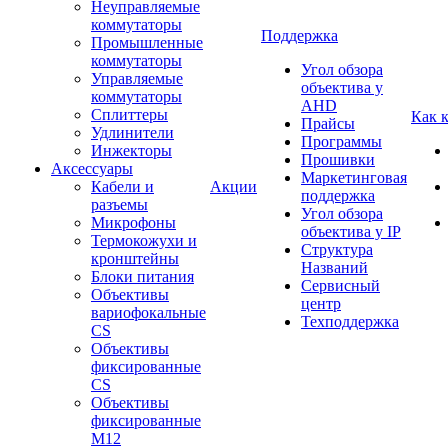
Неуправляемые
коммутаторы
Поддержка
Промышленные
коммутаторы
Угол обзора
Управляемые
объектива у
коммутаторы
AHD
Сплиттеры
Как 
Прайсы
Удлинители
Программы
Инжекторы
Прошивки
Аксессуары
Маркетинговая
Кабели и
Акции
поддержка
разъемы
Угол обзора
Микрофоны
объектива у IP
Термокожухи и
Структура
кронштейны
Названий
Блоки питания
Сервисный
Объективы
центр
вариофокальные
Техподдержка
CS
Объективы
фиксированные
CS
Объективы
фиксированные
М12