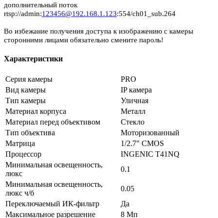
дополнительный поток
rtsp://admin:
123456@192.168.1.123
:554/ch01_sub.264
Во избежание получения доступа к изображению с камеры
сторонними лицами обязательно смените пароль!
Характеристики
Серия камеры
PRO
Вид камеры
IP камера
Тип камеры
Уличная
Материал корпуса
Металл
Материал перед объективом
Стекло
Тип объектива
Моторизованный
Матрица
1/2.7" CMOS
Процессор
INGENIC T41NQ
Минимальная освещенность,
0.1
люкс
Минимальная освещенность,
0.05
люкс ч/б
Переключаемый ИК-фильтр
Да
Максимальное разрешение
8 Мп