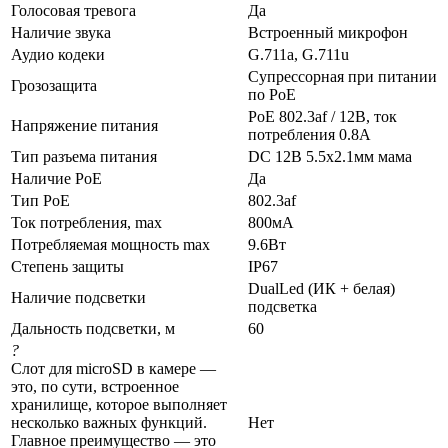
Голосовая тревога
Да
Наличие звука
Встроенный микрофон
Аудио кодеки
G.711a, G.711u
Супрессорная при питании
Грозозащита
по PoE
PoE 802.3af / 12В, ток
Напряжение питания
потребления 0.8А
Тип разъема питания
DC 12В 5.5x2.1мм мама
Наличие PoE
Да
Тип PoE
802.3af
Ток потребления, max
800мА
Потребляемая мощность max
9.6Вт
Степень защиты
IP67
DualLed (ИК + белая)
Наличие подсветки
подсветка
Дальность подсветки, м
60
?
Слот для microSD в камере —
это, по сути, встроенное
хранилище, которое выполняет
несколько важных функций.
Нет
Главное преимущество — это