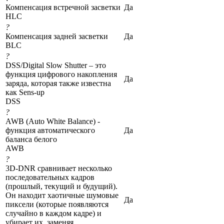
Компенсация встречной засветки
Да
HLC
?
Компенсация задней засветки
Да
BLC
?
DSS/Digital Slow Shutter – это
функция цифрового накопления
Да
заряда, которая также известна
как Sens-up
DSS
?
AWB (Auto White Balance) -
функция автоматического
Да
баланса белого
AWB
?
3D-DNR сравнивает несколько
последовательных кадров
(прошлый, текущий и будущий).
Он находит хаотичные шумовые
Да
пиксели (которые появляются
случайно в каждом кадре) и
убирает их, заменяя