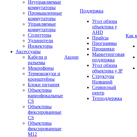
Неуправляемые
коммутаторы
Поддержка
Промышленные
коммутаторы
Угол обзора
Управляемые
объектива у
коммутаторы
AHD
Сплиттеры
Как 
Прайсы
Удлинители
Программы
Инжекторы
Прошивки
Аксессуары
Маркетинговая
Кабели и
Акции
поддержка
разъемы
Угол обзора
Микрофоны
объектива у IP
Термокожухи и
Структура
кронштейны
Названий
Блоки питания
Сервисный
Объективы
центр
вариофокальные
Техподдержка
CS
Объективы
фиксированные
CS
Объективы
фиксированные
М12