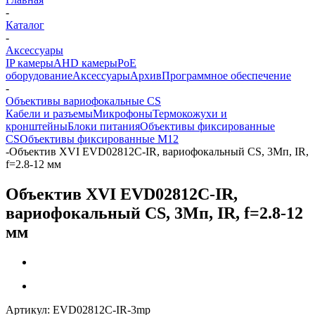
-
Каталог
-
Аксессуары
IP камеры
AHD камеры
PoE
оборудование
Аксессуары
Архив
Программное обеспечение
-
Объективы вариофокальные CS
Кабели и разъемы
Микрофоны
Термокожухи и
кронштейны
Блоки питания
Объективы фиксированные
CS
Объективы фиксированные М12
-
Объектив XVI EVD02812C-IR, вариофокальный CS, 3Мп, IR,
f=2.8-12 мм
Объектив XVI EVD02812C-IR,
вариофокальный CS, 3Мп, IR, f=2.8-12
мм
Артикул:
EVD02812C-IR-3mp