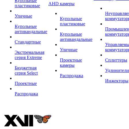
Купольные
AHD камеры
пластиковые
Неуправля
Уличные
Купольные
коммутатор
пластиковые
Купольные
Промышле
антивандальные
Купольные
коммутатор
антивандальные
Стандартные
Управляем
Уличные
коммутатор
Экстремальная
серия Extreme
Проектные
Сплиттеры
камеры
Бюджетная
Удлинители
серия Select
Распродажа
Инжекторы
Проектные
Распродажа