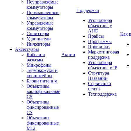
Неуправляемые
коммутаторы
Поддержка
Промышленные
коммутаторы
Угол обзора
Управляемые
объектива у
коммутаторы
AHD
Сплиттеры
Как 
Прайсы
Удлинители
Программы
Инжекторы
Прошивки
Аксессуары
Маркетинговая
Кабели и
Акции
поддержка
разъемы
Угол обзора
Микрофоны
объектива у IP
Термокожухи и
Структура
кронштейны
Названий
Блоки питания
Сервисный
Объективы
центр
вариофокальные
Техподдержка
CS
Объективы
фиксированные
CS
Объективы
фиксированные
М12