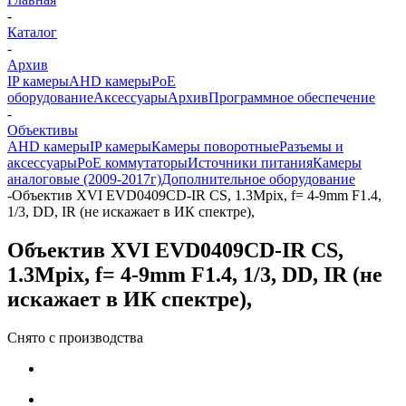
-
Каталог
-
Архив
IP камеры
AHD камеры
PoE
оборудование
Аксессуары
Архив
Программное обеспечение
-
Объективы
AHD камеры
IP камеры
Камеры поворотные
Разъемы и
аксессуары
PoE коммутаторы
Источники питания
Камеры
аналоговые (2009-2017г)
Дополнительное оборудование
-
Объектив XVI EVD0409CD-IR CS, 1.3Mpix, f= 4-9mm F1.4,
1/3, DD, IR (не искажает в ИК спектре),
Объектив XVI EVD0409CD-IR CS,
1.3Mpix, f= 4-9mm F1.4, 1/3, DD, IR (не
искажает в ИК спектре),
Снято с производства