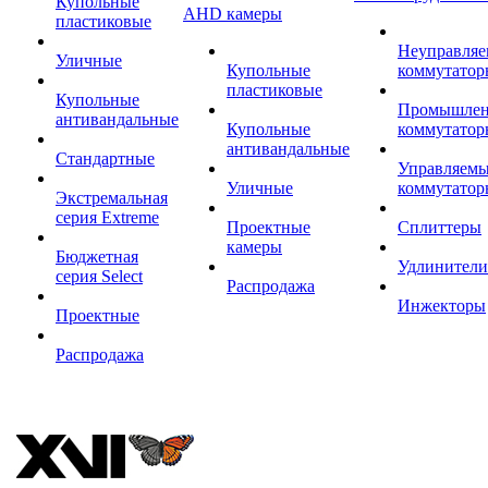
Купольные
AHD камеры
пластиковые
Неуправля
Уличные
Купольные
коммутатор
пластиковые
Купольные
Промышле
антивандальные
Купольные
коммутатор
антивандальные
Стандартные
Управляем
Уличные
коммутатор
Экстремальная
серия Extreme
Проектные
Сплиттеры
камеры
Бюджетная
Удлинители
серия Select
Распродажа
Инжекторы
Проектные
Распродажа