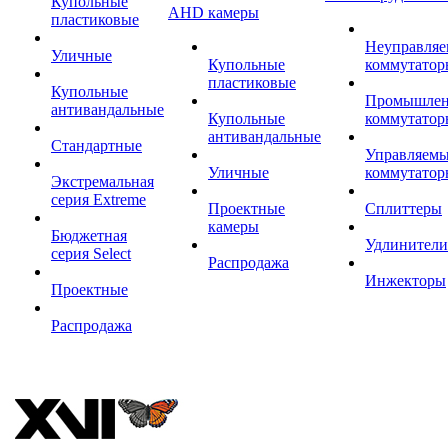
Купольные
AHD камеры
пластиковые
Неуправля
Уличные
Купольные
коммутатор
пластиковые
Купольные
Промышле
антивандальные
Купольные
коммутатор
антивандальные
Стандартные
Управляем
Уличные
коммутатор
Экстремальная
серия Extreme
Проектные
Сплиттеры
камеры
Бюджетная
Удлинители
серия Select
Распродажа
Инжекторы
Проектные
Распродажа