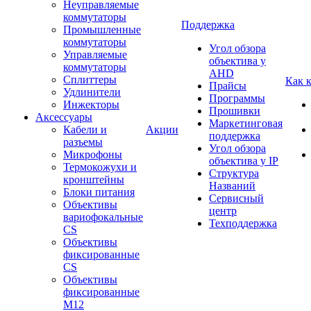
Неуправляемые
коммутаторы
Поддержка
Промышленные
коммутаторы
Угол обзора
Управляемые
объектива у
коммутаторы
AHD
Сплиттеры
Как 
Прайсы
Удлинители
Программы
Инжекторы
Прошивки
Аксессуары
Маркетинговая
Кабели и
Акции
поддержка
разъемы
Угол обзора
Микрофоны
объектива у IP
Термокожухи и
Структура
кронштейны
Названий
Блоки питания
Сервисный
Объективы
центр
вариофокальные
Техподдержка
CS
Объективы
фиксированные
CS
Объективы
фиксированные
М12