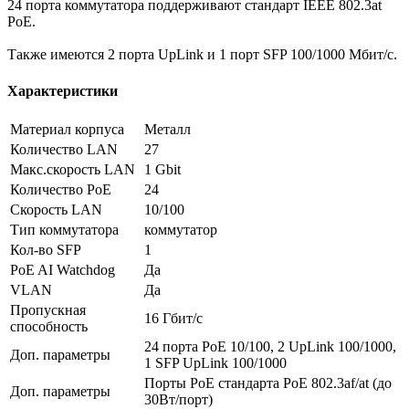
24 порта коммутатора поддерживают стандарт IEEE 802.3at
РоЕ.
Также имеются 2 порта UpLink и 1 порт SFP 100/1000 Мбит/с.
Характеристики
Материал корпуса
Металл
Количество LAN
27
Макс.скорость LAN
1 Gbit
Количество PoE
24
Скорость LAN
10/100
Тип коммутатора
коммутатор
Кол-во SFP
1
PoE AI Watchdog
Да
VLAN
Да
Пропускная
16 Гбит/с
способность
24 порта PoE 10/100, 2 UpLink 100/1000,
Доп. параметры
1 SFP UpLink 100/1000
Порты PoE стандарта PoE 802.3af/at (до
Доп. параметры
30Вт/порт)