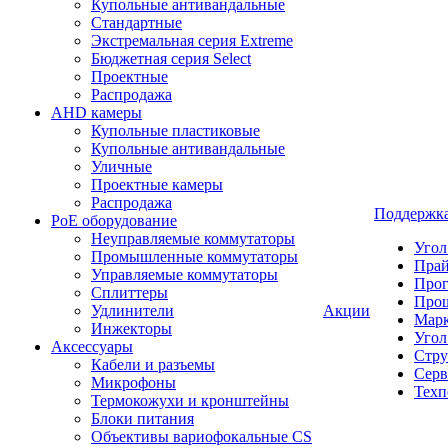
Купольные антивандальные
Стандартные
Экстремальная серия Extreme
Бюджетная серия Select
Проектные
Распродажа
AHD камеры
Купольные пластиковые
Купольные антивандальные
Уличные
Проектные камеры
Распродажа
Поддержк
PoE оборудование
Неуправляемые коммутаторы
Угол
Промышленные коммутаторы
Пра
Управляемые коммутаторы
Про
Сплиттеры
Про
Удлинители
Акции
Марк
Инжекторы
Угол
Аксессуары
Стру
Кабели и разъемы
Серв
Микрофоны
Техп
Термокожухи и кронштейны
Блоки питания
Объективы вариофокальные CS