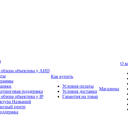
а
О к
 обзора объектива у AHD
йсы
Как купить
граммы
шивки
Условия оплаты
Магазины
етинговая поддержка
Условия доставки
 обзора объектива у IP
Гарантия на товар
ктура Названий
исный центр
оддержка