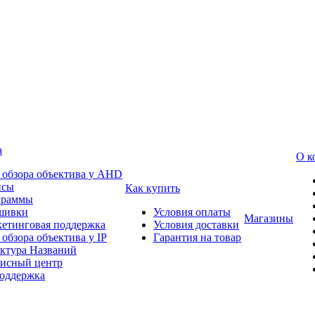
а
О к
 обзора объектива у AHD
йсы
Как купить
граммы
шивки
Условия оплаты
Магазины
етинговая поддержка
Условия доставки
 обзора объектива у IP
Гарантия на товар
ктура Названий
исный центр
оддержка