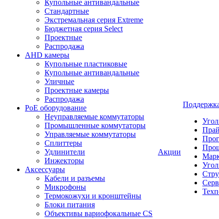
Купольные антивандальные
Стандартные
Экстремальная серия Extreme
Бюджетная серия Select
Проектные
Распродажа
AHD камеры
Купольные пластиковые
Купольные антивандальные
Уличные
Проектные камеры
Распродажа
Поддержк
PoE оборудование
Неуправляемые коммутаторы
Угол
Промышленные коммутаторы
Пра
Управляемые коммутаторы
Про
Сплиттеры
Про
Удлинители
Акции
Марк
Инжекторы
Угол
Аксессуары
Стру
Кабели и разъемы
Серв
Микрофоны
Техп
Термокожухи и кронштейны
Блоки питания
Объективы вариофокальные CS