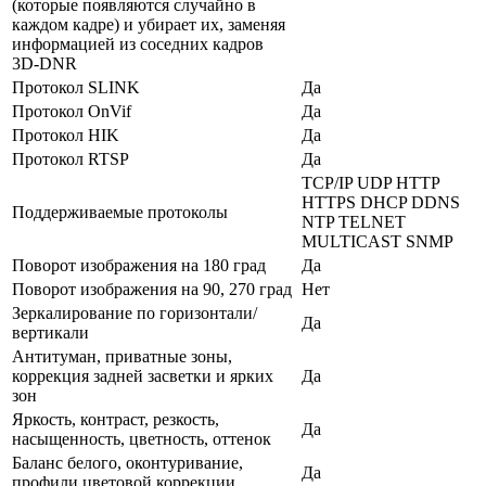
(которые появляются случайно в
каждом кадре) и убирает их, заменяя
информацией из соседних кадров
3D-DNR
Протокол SLINK
Да
Протокол OnVif
Да
Протокол HIK
Да
Протокол RTSP
Да
TCP/IP UDP HTTP
HTTPS DHCP DDNS
Поддерживаемые протоколы
NTP TELNET
MULTICAST SNMP
Поворот изображения на 180 град
Да
Поворот изображения на 90, 270 град
Нет
Зеркалирование по горизонтали/
Да
вертикали
Антитуман, приватные зоны,
коррекция задней засветки и ярких
Да
зон
Яркость, контраст, резкость,
Да
насыщенность, цветность, оттенок
Баланс белого, оконтуривание,
Да
профили цветовой коррекции