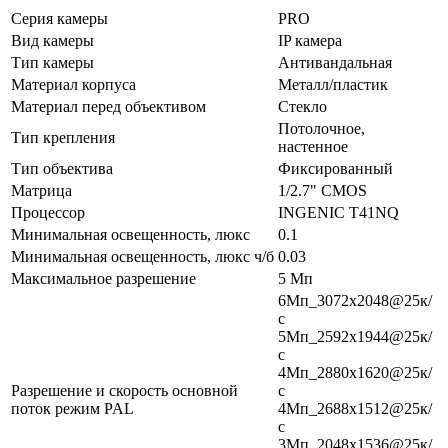
Серия камеры
PRO
Вид камеры
IP камера
Тип камеры
Антивандальная
Материал корпуса
Металл/пластик
Материал перед объективом
Стекло
Потолочное,
Тип крепления
настенное
Тип объектива
Фиксированный
Матрица
1/2.7" CMOS
Процессор
INGENIC T41NQ
Минимальная освещенность, люкс
0.1
Минимальная освещенность, люкс ч/б
0.03
Максимальное разрешение
5 Мп
6Мп_3072x2048@25к/
с
5Мп_2592x1944@25к/
с
4Мп_2880x1620@25к/
Разрешение и скорость основной
с
поток режим PAL
4Мп_2688x1512@25к/
с
3Мп_2048x1536@25к/