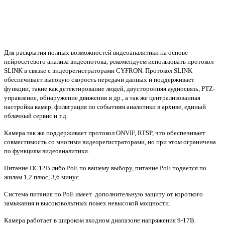
Для раскрытия полных возможностей видеоаналитики на основе
нейросетевого анализа видеопотока, рекомендуем использовать протокол
SLINK в связке с видеорегистраторами CYFRON. Протокол SLINK
обеспечивает высокую скорость передачи данных и поддерживает
функции, такие как детектирование людей, двусторонняя аудиосвязь, PTZ-
управление, обнаружение движения и др., а так же централизованная
настройка камер, фильтрация по событиям аналитики в архиве, единый
облачный сервис и т.д.
Камера так же поддерживает протокол ONVIF, RTSP, что обеспечивает
совместимость со многими видеорегистраторами, но при этом ограничена
по функциям видеоаналитики.
Питание DC12В либо PoE по вашему выбору, питание PoE подается по
жилам 1,2 плюс, 3,6 минус.
Система питания по РоЕ имеет дополнительную защиту от короткого
замыкания и высоковольтных помех невысокой мощности.
Камера работает в широком входном диапазоне напряжения 9-17В.