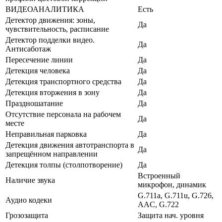
ВИДЕОАНАЛИТИКА
Есть
Детектор движения: зоны,
Да
чувствительность, расписание
Детектор подделки видео.
Да
Антисаботаж
Пересечение линии
Да
Детекция человека
Да
Детекция транспортного средства
Да
Детекция вторжения в зону
Да
Праздношатание
Да
Отсутствие персонала на рабочем
Да
месте
Неправильная парковка
Да
Детекция движения автотранспорта в
Да
запрещённом направлении
Детекция толпы (столпотворение)
Да
Встроенный
Наличие звука
микрофон, динамик
G.711a, G.711u, G.726,
Аудио кодеки
AAC, G.722
Грозозащита
Защита нач. уровня