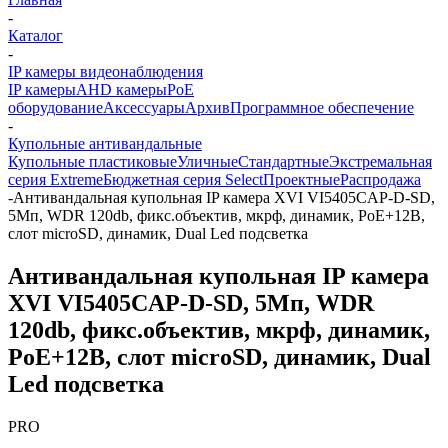
-
Каталог
-
IP камеры видеонаблюдения
IP камеры
AHD камеры
PoE
оборудование
Аксессуары
Архив
Программное обеспечение
-
Купольные антивандальные
Купольные пластиковые
Уличные
Стандартные
Экстремальная
серия Extreme
Бюджетная серия Select
Проектные
Распродажа
-
Антивандальная купольная IP камера XVI VI5405CAP-D-SD,
5Мп, WDR 120db, фикс.объектив, мкрф, динамик, PoE+12В,
слот microSD, динамик, Dual Led подсветка
Антивандальная купольная IP камера
XVI VI5405CAP-D-SD, 5Мп, WDR
120db, фикс.объектив, мкрф, динамик,
PoE+12В, слот microSD, динамик, Dual
Led подсветка
PRO