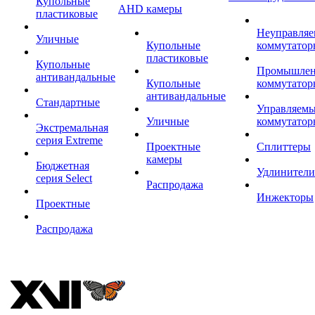
Купольные
AHD камеры
пластиковые
Неуправля
Уличные
Купольные
коммутатор
пластиковые
Купольные
Промышле
антивандальные
Купольные
коммутатор
антивандальные
Стандартные
Управляем
Уличные
коммутатор
Экстремальная
серия Extreme
Проектные
Сплиттеры
камеры
Бюджетная
Удлинители
серия Select
Распродажа
Инжекторы
Проектные
Распродажа