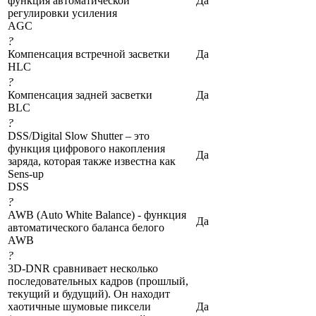
функция автоматической
Да
регулировки усиления
AGC
?
Компенсация встречной засветки
Да
HLC
?
Компенсация задней засветки
Да
BLC
?
DSS/Digital Slow Shutter – это
функция цифрового накопления
Да
заряда, которая также известна как
Sens-up
DSS
?
AWB (Auto White Balance) - функция
Да
автоматического баланса белого
AWB
?
3D-DNR сравнивает несколько
последовательных кадров (прошлый,
текущий и будущий). Он находит
хаотичные шумовые пиксели
Да