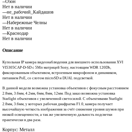
--Озон
Нет в наличии
---не_рабочий_Кайдашов
Нет в наличии
---Набережные Челны
Нет в наличии
---Краснодар
Нет в наличии
Описание
Купольная IP камера видеонаблюдения для внешнего использования XVI
VI5305CAP-D-SD с 5Мп матрицей Sony, настоящим WDR 120Db,
фиксированным объективом, встроенным микрофоном и динамиком,
питанием PoE, со слотом microSD и DUAL подсветкой.
В данной модели возможна установка объективов с фокусным расстоянием
2.8мм, 3.6мм, 4.2мм, 6мм, 8мм, 12мм. Под заказ возможна установка
Starlight объективов с увеличенной светосилой. С объективами Starlight
2.8мм, 3.6мм, у которых рабочая диафрагма F1.0, камера получает
высочайшую четкость изображения за счёт снижения уровня шумов при
низкой освещенности, а так же увеличенную дальность подсветки
практически в два раза.
Корпус: Металл