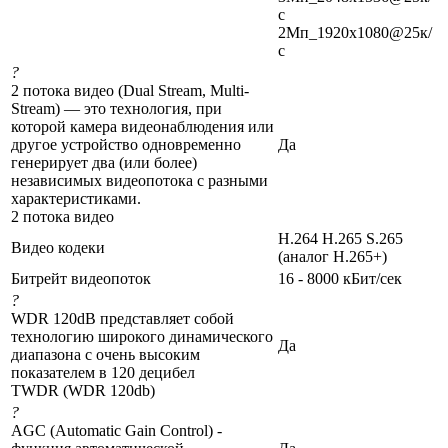
с
2Мп_1920x1080@25к/
с
?
2 потока видео (Dual Stream, Multi-
Stream) — это технология, при
которой камера видеонаблюдения или
другое устройство одновременно
Да
генерирует два (или более)
независимых видеопотока с разными
характеристиками.
2 потока видео
H.264 H.265 S.265
Видео кодеки
(аналог H.265+)
Битрейт видеопоток
16 - 8000 кБит/сек
?
WDR 120dB представляет собой
технологию широкого динамического
Да
диапазона с очень высоким
показателем в 120 децибел
TWDR (WDR 120db)
?
AGC (Automatic Gain Control) -