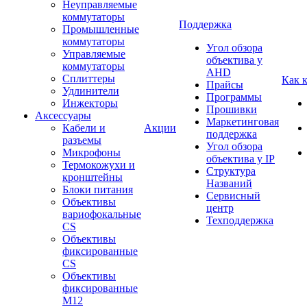
Неуправляемые
коммутаторы
Поддержка
Промышленные
коммутаторы
Угол обзора
Управляемые
объектива у
коммутаторы
AHD
Сплиттеры
Как 
Прайсы
Удлинители
Программы
Инжекторы
Прошивки
Аксессуары
Маркетинговая
Кабели и
Акции
поддержка
разъемы
Угол обзора
Микрофоны
объектива у IP
Термокожухи и
Структура
кронштейны
Названий
Блоки питания
Сервисный
Объективы
центр
вариофокальные
Техподдержка
CS
Объективы
фиксированные
CS
Объективы
фиксированные
М12