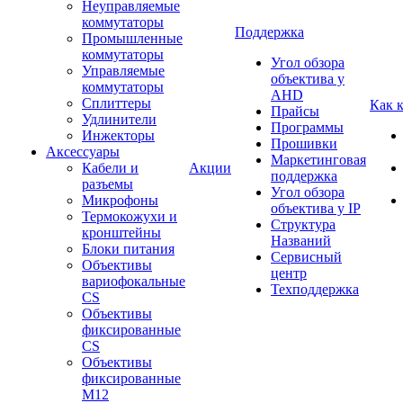
Неуправляемые
коммутаторы
Поддержка
Промышленные
коммутаторы
Угол обзора
Управляемые
объектива у
коммутаторы
AHD
Сплиттеры
Как 
Прайсы
Удлинители
Программы
Инжекторы
Прошивки
Аксессуары
Маркетинговая
Кабели и
Акции
поддержка
разъемы
Угол обзора
Микрофоны
объектива у IP
Термокожухи и
Структура
кронштейны
Названий
Блоки питания
Сервисный
Объективы
центр
вариофокальные
Техподдержка
CS
Объективы
фиксированные
CS
Объективы
фиксированные
М12