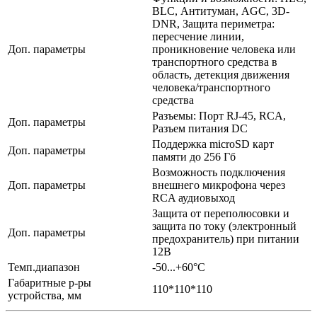
BLC, Антитуман, AGC, 3D-
DNR, Защита периметра:
переcчение линии,
Доп. параметры
проникновение человека или
транспортного средства в
область, детекция движения
человека/транспортного
средства
Разъемы: Порт RJ-45, RCA,
Доп. параметры
Разъем питания DC
Поддержка microSD карт
Доп. параметры
памяти до 256 Гб
Возможность подключения
Доп. параметры
внешнего микрофона через
RCA аудиовыход
Защита от переполюсовки и
защита по току (электронный
Доп. параметры
предохранитель) при питании
12В
Темп.диапазон
-50...+60°C
Габаритные р-ры
110*110*110
устройства, мм