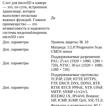
Слот для microSD в камере
— это, по сути, встроенное
хранилище, которое
выполняет несколько
Да
важных функций. Главное
преимущество — это
независимость и надежность
системы видеонаблюдения.
microSD слот
Доп. параметры
Уровень защиты: IK 10
Матрица: 1/2.8"Progressive Scan
Доп. параметры
CMOS sensor
Поддерживаемые разрешения:
PAL: 25 к/с (1920 × 1080, 1280 ×
Доп. параметры
720), NTSC: 30 к/с (1920 × 1080,
1280 × 720)
Поддерживаемые протоколы:
TCP/IP, UDP, HTTP, HTTPS,
FTP, DHCP, DNS, DDNS, RTP,
Доп. параметры
RTSP, RTCP, PPPoE, NTP, UPnP,
SMTP; SNMP v1/v2/v3,
IEEE802.1X, IPv4/v6; Bonjour;
SIP, ICMP, IGMP, QoS, SSL/TLS;
Функции и возможности: HLC,