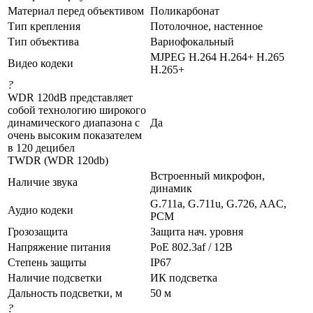
Материал перед объективом
Поликарбонат
Тип крепления
Потолочное, настенное
Тип объектива
Вариофокальный
MJPEG H.264 H.264+ H.265
Видео кодеки
H.265+
?
WDR 120dB представляет
собой технологию широкого
динамического диапазона с
Да
очень высоким показателем
в 120 децибел
TWDR (WDR 120db)
Встроенный микрофон,
Наличие звука
динамик
G.711a, G.711u, G.726, AAC,
Аудио кодеки
PCM
Грозозащита
Защита нач. уровня
Напряжение питания
PoE 802.3af / 12В
Степень защиты
IP67
Наличие подсветки
ИК подсветка
Дальность подсветки, м
50 м
?