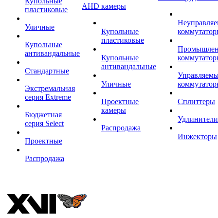
Купольные
AHD камеры
пластиковые
Неуправля
Уличные
Купольные
коммутатор
пластиковые
Купольные
Промышле
антивандальные
Купольные
коммутатор
антивандальные
Стандартные
Управляем
Уличные
коммутатор
Экстремальная
серия Extreme
Проектные
Сплиттеры
камеры
Бюджетная
Удлинители
серия Select
Распродажа
Инжекторы
Проектные
Распродажа