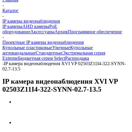
-
Каталог
-
IP камеры видеонаблюдения
IP камеры
AHD камеры
PoE
оборудование
Аксессуары
Архив
Программное обеспечение
-
Проектные IP камеры видеонаблюдения
Купольные пластиковые
Уличные
Купольные
антивандальные
Стандартные
Экстремальная серия
Extreme
Бюджетная серия Select
Распродажа
-
IP камера видеонаблюдения XVI VP 02503Z11I4-322-SYNN-
02.7-13.5
IP камера видеонаблюдения XVI VP
02503Z11I4-322-SYNN-02.7-13.5