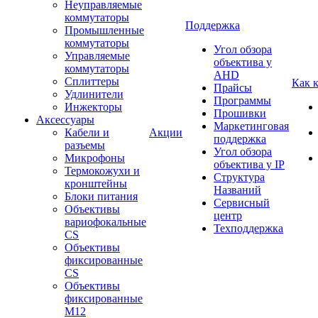
Неуправляемые
коммутаторы
Поддержка
Промышленные
коммутаторы
Угол обзора
Управляемые
объектива у
коммутаторы
AHD
Сплиттеры
Как 
Прайсы
Удлинители
Программы
Инжекторы
Прошивки
Аксессуары
Маркетинговая
Кабели и
Акции
поддержка
разъемы
Угол обзора
Микрофоны
объектива у IP
Термокожухи и
Структура
кронштейны
Названий
Блоки питания
Сервисный
Объективы
центр
вариофокальные
Техподдержка
CS
Объективы
фиксированные
CS
Объективы
фиксированные
М12