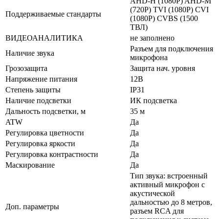
AHD-H (1080P) AHD-M
(720P) TVI (1080P) CVI
Поддерживаемые стандарты
(1080P) CVBS (1500
ТВЛ)
ВИДЕОАНАЛИТИКА
не заполнено
Разъем для подключения
Наличие звука
микрофона
Грозозащита
Защита нач. уровня
Напряжение питания
12В
Степень защиты
IP31
Наличие подсветки
ИК подсветка
Дальность подсветки, м
35 м
ATW
Да
Регулировка цветности
Да
Регулировка яркости
Да
Регулировка контрастности
Да
Маскирование
Да
Тип звука: встроенный
активный микрофон с
акустической
дальностью до 8 метров,
Доп. параметры
разъем RCA для