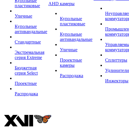
Купольные
AHD камеры
пластиковые
Неуправля
Уличные
Купольные
коммутатор
пластиковые
Купольные
Промышле
антивандальные
Купольные
коммутатор
антивандальные
Стандартные
Управляем
Уличные
коммутатор
Экстремальная
серия Extreme
Проектные
Сплиттеры
камеры
Бюджетная
Удлинители
серия Select
Распродажа
Инжекторы
Проектные
Распродажа