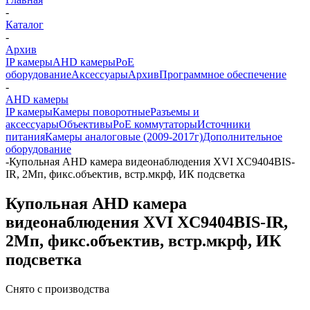
-
Каталог
-
Архив
IP камеры
AHD камеры
PoE
оборудование
Аксессуары
Архив
Программное обеспечение
-
AHD камеры
IP камеры
Камеры поворотные
Разъемы и
аксессуары
Объективы
PoE коммутаторы
Источники
питания
Камеры аналоговые (2009-2017г)
Дополнительное
оборудование
-
Купольная AHD камера видеонаблюдения XVI XC9404BIS-
IR, 2Мп, фикс.объектив, встр.мкрф, ИК подсветка
Купольная AHD камера
видеонаблюдения XVI XC9404BIS-IR,
2Мп, фикс.объектив, встр.мкрф, ИК
подсветка
Снято с производства