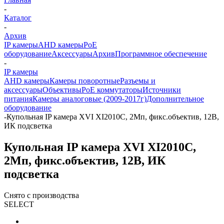
-
Каталог
-
Архив
IP камеры
AHD камеры
PoE
оборудование
Аксессуары
Архив
Программное обеспечение
-
IP камеры
AHD камеры
Камеры поворотные
Разъемы и
аксессуары
Объективы
PoE коммутаторы
Источники
питания
Камеры аналоговые (2009-2017г)
Дополнительное
оборудование
-
Купольная IP камера XVI XI2010C, 2Мп, фикс.объектив, 12В,
ИК подсветка
Купольная IP камера XVI XI2010C,
2Мп, фикс.объектив, 12В, ИК
подсветка
Снято с производства
SELECT