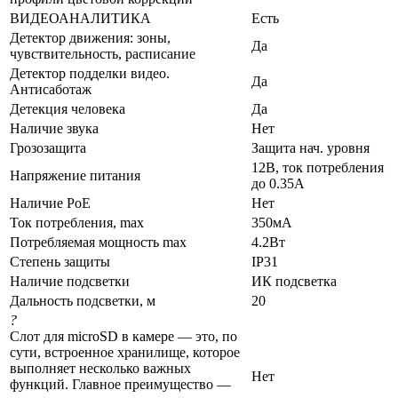
ВИДЕОАНАЛИТИКА
Есть
Детектор движения: зоны,
Да
чувствительность, расписание
Детектор подделки видео.
Да
Антисаботаж
Детекция человека
Да
Наличие звука
Нет
Грозозащита
Защита нач. уровня
12В, ток потребления
Напряжение питания
до 0.35А
Наличие PoE
Нет
Ток потребления, max
350мА
Потребляемая мощность max
4.2Вт
Степень защиты
IP31
Наличие подсветки
ИК подсветка
Дальность подсветки, м
20
?
Слот для microSD в камере — это, по
сути, встроенное хранилище, которое
выполняет несколько важных
Нет
функций. Главное преимущество —