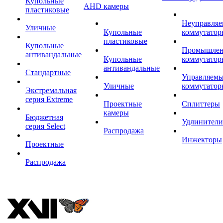
Купольные
AHD камеры
пластиковые
Неуправля
Уличные
Купольные
коммутатор
пластиковые
Купольные
Промышле
антивандальные
Купольные
коммутатор
антивандальные
Стандартные
Управляем
Уличные
коммутатор
Экстремальная
серия Extreme
Проектные
Сплиттеры
камеры
Бюджетная
Удлинители
серия Select
Распродажа
Инжекторы
Проектные
Распродажа