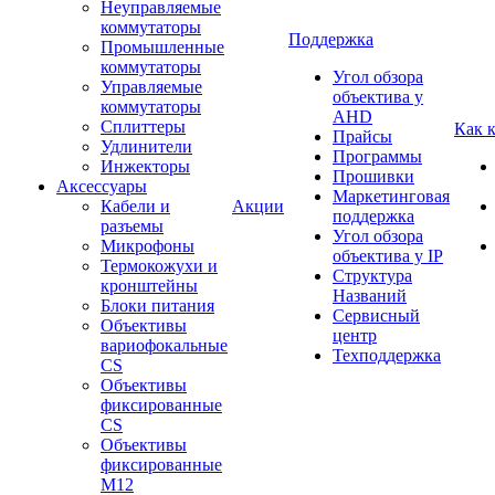
Неуправляемые
коммутаторы
Поддержка
Промышленные
коммутаторы
Угол обзора
Управляемые
объектива у
коммутаторы
AHD
Сплиттеры
Как 
Прайсы
Удлинители
Программы
Инжекторы
Прошивки
Аксессуары
Маркетинговая
Кабели и
Акции
поддержка
разъемы
Угол обзора
Микрофоны
объектива у IP
Термокожухи и
Структура
кронштейны
Названий
Блоки питания
Сервисный
Объективы
центр
вариофокальные
Техподдержка
CS
Объективы
фиксированные
CS
Объективы
фиксированные
М12