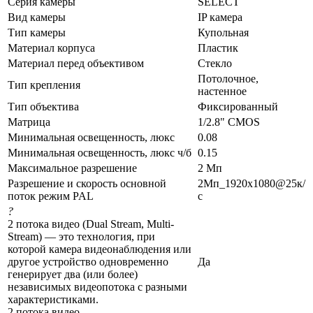
Серия камеры
SELECT
Вид камеры
IP камера
Тип камеры
Купольная
Материал корпуса
Пластик
Материал перед объективом
Стекло
Потолочное,
Тип крепления
настенное
Тип объектива
Фиксированный
Матрица
1/2.8" CMOS
Минимальная освещенность, люкс
0.08
Минимальная освещенность, люкс ч/б
0.15
Максимальное разрешение
2 Мп
Разрешение и скорость основной
2Мп_1920x1080@25к/
поток режим PAL
с
?
2 потока видео (Dual Stream, Multi-
Stream) — это технология, при
которой камера видеонаблюдения или
другое устройство одновременно
Да
генерирует два (или более)
независимых видеопотока с разными
характеристиками.
2 потока видео