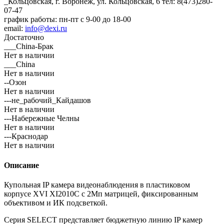
_Кольцовская, г. Воронеж, ул. Кольцовская, 6
тел: 8(473)280-
07-47
график работы: пн-пт с 9-00 до 18-00
email:
info@dexi.ru
Достаточно
___China-Брак
Нет в наличии
___China
Нет в наличии
--Озон
Нет в наличии
---не_рабочий_Кайдашов
Нет в наличии
---Набережные Челны
Нет в наличии
---Краснодар
Нет в наличии
Описание
Купольная IP камера видеонаблюдения в пластиковом
корпусе XVI XI2010C с 2Мп матрицей, фиксированным
объективом и ИК подсветкой.
Серия SELECT представляет бюджетную линию IP камер