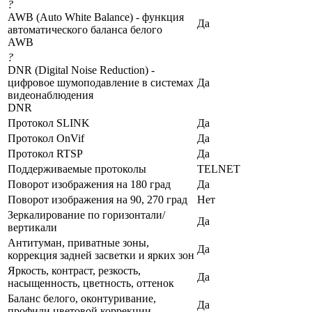
?
AWB (Auto White Balance) - функция
Да
автоматического баланса белого
AWB
?
DNR (Digital Noise Reduction) -
цифровое шумоподавление в системах
Да
видеонаблюдения
DNR
Протокол SLINK
Да
Протокол OnVif
Да
Протокол RTSP
Да
Поддерживаемые протоколы
TELNET
Поворот изображения на 180 град
Да
Поворот изображения на 90, 270 град
Нет
Зеркалирование по горизонтали/
Да
вертикали
Антитуман, приватные зоны,
Да
коррекция задней засветки и ярких зон
Яркость, контраст, резкость,
Да
насыщенность, цветность, оттенок
Баланс белого, оконтуривание,
Да
профили цветовой коррекции