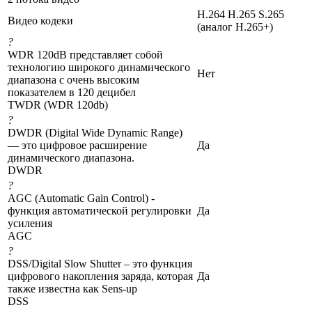
H.264 H.265 S.265
Видео кодеки
(аналог H.265+)
?
WDR 120dB представляет собой
технологию широкого динамического
Нет
диапазона с очень высоким
показателем в 120 децибел
TWDR (WDR 120db)
?
DWDR (Digital Wide Dynamic Range)
— это цифровое расширение
Да
динамического диапазона.
DWDR
?
AGC (Automatic Gain Control) -
функция автоматической регулировки
Да
усиления
AGC
?
DSS/Digital Slow Shutter – это функция
цифрового накопления заряда, которая
Да
также известна как Sens-up
DSS