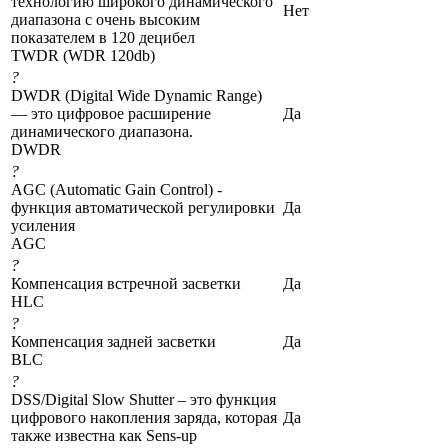
технологию широкого динамического
Нет
диапазона с очень высоким
показателем в 120 децибел
TWDR (WDR 120db)
?
DWDR (Digital Wide Dynamic Range)
— это цифровое расширение
Да
динамического диапазона.
DWDR
?
AGC (Automatic Gain Control) -
функция автоматической регулировки
Да
усиления
AGC
?
Компенсация встречной засветки
Да
HLC
?
Компенсация задней засветки
Да
BLC
?
DSS/Digital Slow Shutter – это функция
цифрового накопления заряда, которая
Да
также известна как Sens-up