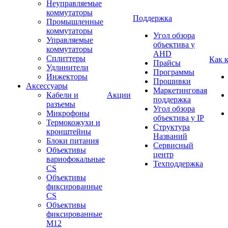
Неуправляемые
коммутаторы
Поддержка
Промышленные
коммутаторы
Угол обзора
Управляемые
объектива у
коммутаторы
AHD
Сплиттеры
Как 
Прайсы
Удлинители
Программы
Инжекторы
Прошивки
Аксессуары
Маркетинговая
Кабели и
Акции
поддержка
разъемы
Угол обзора
Микрофоны
объектива у IP
Термокожухи и
Структура
кронштейны
Названий
Блоки питания
Сервисный
Объективы
центр
вариофокальные
Техподдержка
CS
Объективы
фиксированные
CS
Объективы
фиксированные
М12