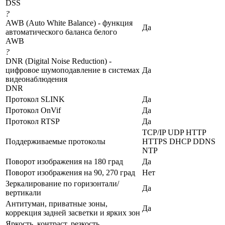
DSS
?
AWB (Auto White Balance) - функция
Да
автоматического баланса белого
AWB
?
DNR (Digital Noise Reduction) -
цифровое шумоподавление в системах
Да
видеонаблюдения
DNR
Протокол SLINK
Да
Протокол OnVif
Да
Протокол RTSP
Да
TCP/IP UDP HTTP
Поддерживаемые протоколы
HTTPS DHCP DDNS
NTP
Поворот изображения на 180 град
Да
Поворот изображения на 90, 270 град
Нет
Зеркалирование по горизонтали/
Да
вертикали
Антитуман, приватные зоны,
Да
коррекция задней засветки и ярких зон
Яркость, контраст, резкость,