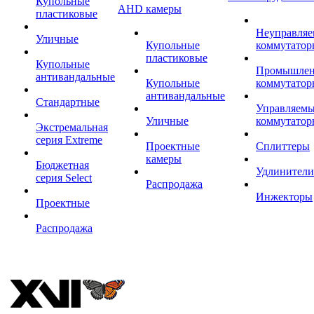
Купольные
AHD камеры
пластиковые
Неуправля
Уличные
Купольные
коммутатор
пластиковые
Купольные
Промышле
антивандальные
Купольные
коммутатор
антивандальные
Стандартные
Управляем
Уличные
коммутатор
Экстремальная
серия Extreme
Проектные
Сплиттеры
камеры
Бюджетная
Удлинители
серия Select
Распродажа
Инжекторы
Проектные
Распродажа