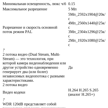
Минимальная освещенность, люкс ч/б
0.15
Максимальное разрешение
5 Мп
5Мп_2592x1904@20к/
с
4Мп_2560x1440@25к/
Разрешение и скорость основной
с
поток режим PAL
3Мп_2304x1296@25к/
с
2Мп_1920x1080@25к/
с
?
2 потока видео (Dual Stream, Multi-
Stream) — это технология, при
которой камера видеонаблюдения или
другое устройство одновременно
Да
генерирует два (или более)
независимых видеопотока с разными
характеристиками.
2 потока видео
H.264 H.265 S.265
Видео кодеки
(аналог H.265+)
?
WDR 120dB представляет собой