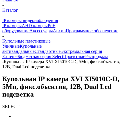
-
Каталог
-
IP камеры видеонаблюдения
IP камеры
AHD камеры
PoE
оборудование
Аксессуары
Архив
Программное обеспечение
-
Купольные пластиковые
Уличные
Купольные
антивандальные
Стандартные
Экстремальная серия
Extreme
Бюджетная серия Select
Проектные
Распродажа
-
Купольная IP камера XVI XI5010C-D, 5Мп, фикс.объектив,
12В, Dual Led подсветка
Купольная IP камера XVI XI5010C-D,
5Мп, фикс.объектив, 12В, Dual Led
подсветка
SELECT