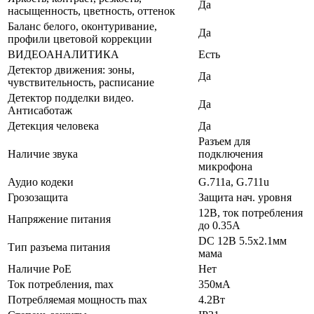
Да
насыщенность, цветность, оттенок
Баланс белого, оконтуривание,
Да
профили цветовой коррекции
ВИДЕОАНАЛИТИКА
Есть
Детектор движения: зоны,
Да
чувствительность, расписание
Детектор подделки видео.
Да
Антисаботаж
Детекция человека
Да
Разъем для
Наличие звука
подключения
микрофона
Аудио кодеки
G.711a, G.711u
Грозозащита
Защита нач. уровня
12В, ток потребления
Напряжение питания
до 0.35А
DC 12В 5.5x2.1мм
Тип разъема питания
мама
Наличие PoE
Нет
Ток потребления, max
350мА
Потребляемая мощность max
4.2Вт