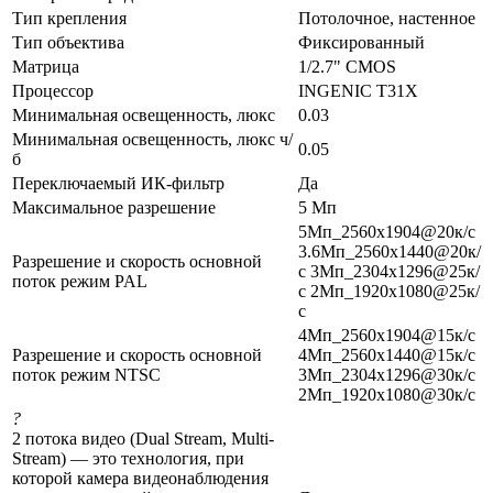
Тип крепления
Потолочное, настенное
Тип объектива
Фиксированный
Матрица
1/2.7" CMOS
Процессор
INGENIC T31X
Минимальная освещенность, люкс
0.03
Минимальная освещенность, люкс ч/
0.05
б
Переключаемый ИК-фильтр
Да
Максимальное разрешение
5 Мп
5Мп_2560x1904@20к/с
3.6Мп_2560x1440@20к/
Разрешение и скорость основной
с 3Мп_2304x1296@25к/
поток режим PAL
с 2Мп_1920x1080@25к/
с
4Мп_2560x1904@15к/с
Разрешение и скорость основной
4Мп_2560x1440@15к/с
поток режим NTSC
3Мп_2304x1296@30к/с
2Мп_1920x1080@30к/с
?
2 потока видео (Dual Stream, Multi-
Stream) — это технология, при
которой камера видеонаблюдения