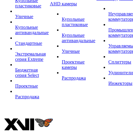
Купольные
AHD камеры
пластиковые
Неуправля
Уличные
Купольные
коммутатор
пластиковые
Купольные
Промышле
антивандальные
Купольные
коммутатор
антивандальные
Стандартные
Управляем
Уличные
коммутатор
Экстремальная
серия Extreme
Проектные
Сплиттеры
камеры
Бюджетная
Удлинители
серия Select
Распродажа
Инжекторы
Проектные
Распродажа