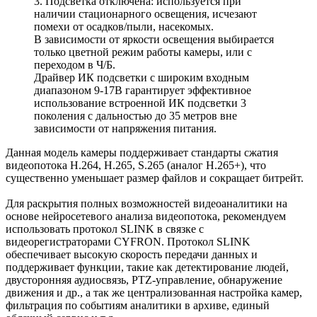
3. Подсветка отключена: используется при
наличии стационарного освещения, исчезают
помехи от осадков/пыли, насекомых.
В зависимости от яркости освещения выбирается
только цветной режим работы камеры, или с
переходом в Ч/Б.
Драйвер ИК подсветки с широким входным
диапазоном 9-17В гарантирует эффективное
использование встроенной ИК подсветки 3
поколения с дальностью до 35 метров вне
зависимости от напряжения питания.
Данная модель камеры поддерживает стандарты сжатия
видеопотока H.264, H.265, S.265 (аналог H.265+), что
существенно уменьшает размер файлов и сокращает битрейт.
Для раскрытия полных возможностей видеоаналитики на
основе нейросетевого анализа видеопотока, рекомендуем
использовать протокол SLINK в связке с
видеорегистраторами CYFRON. Протокол SLINK
обеспечивает высокую скорость передачи данных и
поддерживает функции, такие как детектирование людей,
двусторонняя аудиосвязь, PTZ-управление, обнаружение
движения и др., а так же централизованная настройка камер,
фильтрация по событиям аналитики в архиве, единый