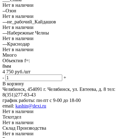
Нет в наличии
--Озон
Нет в наличии
---не_рабочий_Кайдашов
Нет в наличии
---Набережные Челны
Нет в наличии
---Краснодар
Нет в наличии
Много
Объектив f=:
8мм
4 750
руб.
/шт
-
+
В корзину
Челябинск, 454091 г. Челябинск, ул. Евтеева, д. 8
тел:
8(351)277-83-43
график работы: пн-пт с 9-00 до 18-00
email:
kashin@dexi.ru
Нет в наличии
Техотдел
Нет в наличии
Склад Производства
Нет в наличии