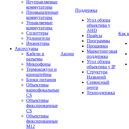
Неуправляемые
коммутаторы
Поддержка
Промышленные
коммутаторы
Угол обзора
Управляемые
объектива у
коммутаторы
AHD
Сплиттеры
Как 
Прайсы
Удлинители
Программы
Инжекторы
Прошивки
Аксессуары
Маркетинговая
Кабели и
Акции
поддержка
разъемы
Угол обзора
Микрофоны
объектива у IP
Термокожухи и
Структура
кронштейны
Названий
Блоки питания
Сервисный
Объективы
центр
вариофокальные
Техподдержка
CS
Объективы
фиксированные
CS
Объективы
фиксированные
М12