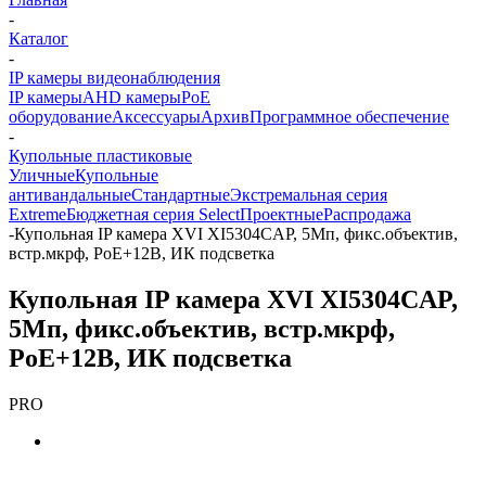
-
Каталог
-
IP камеры видеонаблюдения
IP камеры
AHD камеры
PoE
оборудование
Аксессуары
Архив
Программное обеспечение
-
Купольные пластиковые
Уличные
Купольные
антивандальные
Стандартные
Экстремальная серия
Extreme
Бюджетная серия Select
Проектные
Распродажа
-
Купольная IP камера XVI XI5304CAP, 5Мп, фикс.объектив,
встр.мкрф, PoE+12В, ИК подсветка
Купольная IP камера XVI XI5304CAP,
5Мп, фикс.объектив, встр.мкрф,
PoE+12В, ИК подсветка
PRO