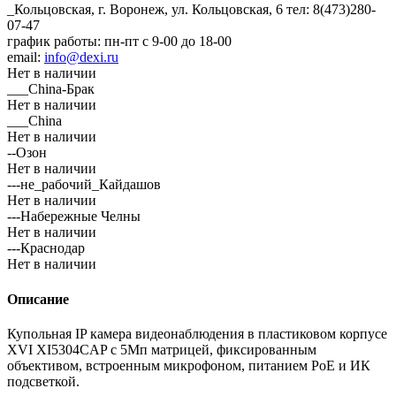
_Кольцовская, г. Воронеж, ул. Кольцовская, 6
тел: 8(473)280-
07-47
график работы: пн-пт с 9-00 до 18-00
email:
info@dexi.ru
Нет в наличии
___China-Брак
Нет в наличии
___China
Нет в наличии
--Озон
Нет в наличии
---не_рабочий_Кайдашов
Нет в наличии
---Набережные Челны
Нет в наличии
---Краснодар
Нет в наличии
Описание
Купольная IP камера видеонаблюдения в пластиковом корпусе
XVI XI5304CAP с 5Мп матрицей, фиксированным
объективом, встроенным микрофоном, питанием PoE и ИК
подсветкой.