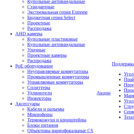
Купольные антивандальные
Стандартные
Экстремальная серия Extreme
Бюджетная серия Select
Проектные
Распродажа
AHD камеры
Купольные пластиковые
Купольные антивандальные
Уличные
Проектные камеры
Распродажа
Поддержк
PoE оборудование
Неуправляемые коммутаторы
Угол
Промышленные коммутаторы
Пра
Управляемые коммутаторы
Про
Сплиттеры
Про
Удлинители
Акции
Марк
Инжекторы
Угол
Аксессуары
Стру
Кабели и разъемы
Серв
Микрофоны
Техп
Термокожухи и кронштейны
Блоки питания
Объективы вариофокальные CS