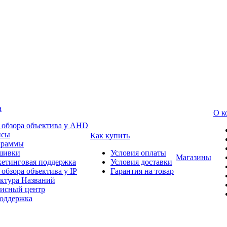
а
О к
 обзора объектива у AHD
йсы
Как купить
граммы
шивки
Условия оплаты
Магазины
етинговая поддержка
Условия доставки
 обзора объектива у IP
Гарантия на товар
ктура Названий
исный центр
оддержка