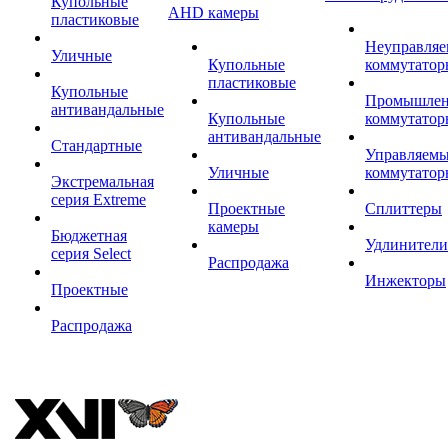
Купольные
AHD камеры
пластиковые
Неуправля
Уличные
Купольные
коммутатор
пластиковые
Купольные
Промышле
антивандальные
Купольные
коммутатор
антивандальные
Стандартные
Управляем
Уличные
коммутатор
Экстремальная
серия Extreme
Проектные
Сплиттеры
камеры
Бюджетная
Удлинители
серия Select
Распродажа
Инжекторы
Проектные
Распродажа