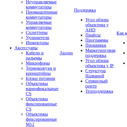
Неуправляемые
коммутаторы
Поддержка
Промышленные
коммутаторы
Угол обзора
Управляемые
объектива у
коммутаторы
AHD
Сплиттеры
Как 
Прайсы
Удлинители
Программы
Инжекторы
Прошивки
Аксессуары
Маркетинговая
Кабели и
Акции
поддержка
разъемы
Угол обзора
Микрофоны
объектива у IP
Термокожухи и
Структура
кронштейны
Названий
Блоки питания
Сервисный
Объективы
центр
вариофокальные
Техподдержка
CS
Объективы
фиксированные
CS
Объективы
фиксированные
М12