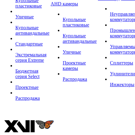
Купольные
AHD камеры
пластиковые
Неуправля
Уличные
Купольные
коммутатор
пластиковые
Купольные
Промышле
антивандальные
Купольные
коммутатор
антивандальные
Стандартные
Управляем
Уличные
коммутатор
Экстремальная
серия Extreme
Проектные
Сплиттеры
камеры
Бюджетная
Удлинители
серия Select
Распродажа
Инжекторы
Проектные
Распродажа