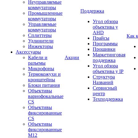
Неуправляемые
коммутаторы
Поддержка
Промышленные
коммутаторы
Угол обзора
Управляемые
объектива у
коммутаторы
AHD
Сплиттеры
Как 
Прайсы
Удлинители
Программы
Инжекторы
Прошивки
Аксессуары
Маркетинговая
Кабели и
Акции
поддержка
разъемы
Угол обзора
Микрофоны
объектива у IP
Термокожухи и
Структура
кронштейны
Названий
Блоки питания
Сервисный
Объективы
центр
вариофокальные
Техподдержка
CS
Объективы
фиксированные
CS
Объективы
фиксированные
М12