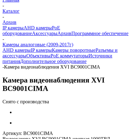
-
Каталог
-
Архив
IP камеры
AHD камеры
PoE
оборудование
Аксессуары
Архив
Программное обеспечение
-
Камеры аналоговые (2009-2017г)
AHD камеры
IP камеры
Камеры поворотные
Разъемы и
аксессуары
Объективы
PoE коммутаторы
Источники
питания
Дополнительное оборудование
-
Камера видеонаблюдения XVI BC9001CIMA
Камера видеонаблюдения XVI
BC9001CIMA
Снято с производства
Артикул:
BC9001CIMA
Видеокамера XVI BC9001CIMA цветная 1000ТВЛ