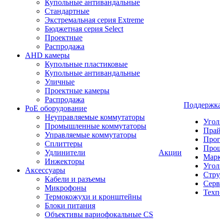
Купольные антивандальные
Стандартные
Экстремальная серия Extreme
Бюджетная серия Select
Проектные
Распродажа
AHD камеры
Купольные пластиковые
Купольные антивандальные
Уличные
Проектные камеры
Распродажа
Поддержк
PoE оборудование
Неуправляемые коммутаторы
Угол
Промышленные коммутаторы
Пра
Управляемые коммутаторы
Про
Сплиттеры
Про
Удлинители
Акции
Марк
Инжекторы
Угол
Аксессуары
Стру
Кабели и разъемы
Серв
Микрофоны
Техп
Термокожухи и кронштейны
Блоки питания
Объективы вариофокальные CS