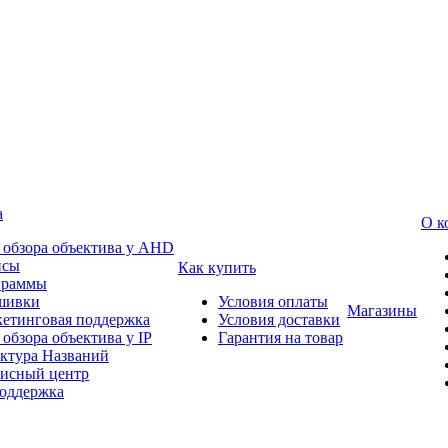
а
О к
 обзора объектива у AHD
йсы
Как купить
граммы
шивки
Условия оплаты
Магазины
етинговая поддержка
Условия доставки
 обзора объектива у IP
Гарантия на товар
ктура Названий
исный центр
оддержка