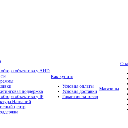
а
О к
 обзора объектива у AHD
йсы
Как купить
граммы
шивки
Условия оплаты
Магазины
етинговая поддержка
Условия доставки
 обзора объектива у IP
Гарантия на товар
ктура Названий
исный центр
оддержка