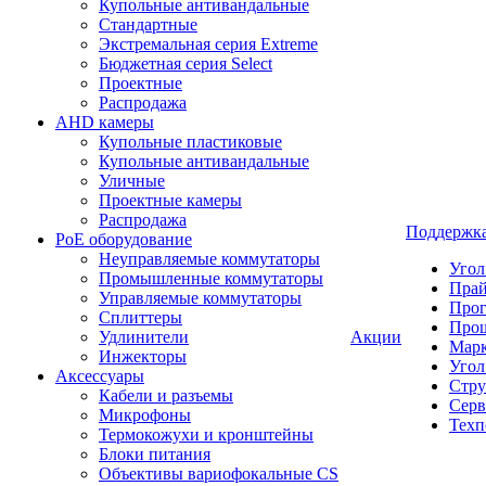
Купольные антивандальные
Стандартные
Экстремальная серия Extreme
Бюджетная серия Select
Проектные
Распродажа
AHD камеры
Купольные пластиковые
Купольные антивандальные
Уличные
Проектные камеры
Распродажа
Поддержк
PoE оборудование
Неуправляемые коммутаторы
Угол
Промышленные коммутаторы
Пра
Управляемые коммутаторы
Про
Сплиттеры
Про
Удлинители
Акции
Марк
Инжекторы
Угол
Аксессуары
Стру
Кабели и разъемы
Серв
Микрофоны
Техп
Термокожухи и кронштейны
Блоки питания
Объективы вариофокальные CS