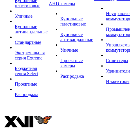
Купольные
AHD камеры
пластиковые
Неуправля
Уличные
Купольные
коммутатор
пластиковые
Купольные
Промышле
антивандальные
Купольные
коммутатор
антивандальные
Стандартные
Управляем
Уличные
коммутатор
Экстремальная
серия Extreme
Проектные
Сплиттеры
камеры
Бюджетная
Удлинители
серия Select
Распродажа
Инжекторы
Проектные
Распродажа