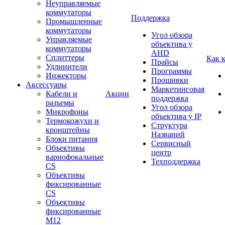
Неуправляемые
коммутаторы
Поддержка
Промышленные
коммутаторы
Угол обзора
Управляемые
объектива у
коммутаторы
AHD
Сплиттеры
Как 
Прайсы
Удлинители
Программы
Инжекторы
Прошивки
Аксессуары
Маркетинговая
Кабели и
Акции
поддержка
разъемы
Угол обзора
Микрофоны
объектива у IP
Термокожухи и
Структура
кронштейны
Названий
Блоки питания
Сервисный
Объективы
центр
вариофокальные
Техподдержка
CS
Объективы
фиксированные
CS
Объективы
фиксированные
М12