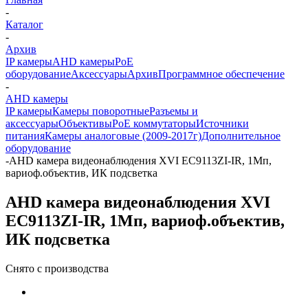
-
Каталог
-
Архив
IP камеры
AHD камеры
PoE
оборудование
Аксессуары
Архив
Программное обеспечение
-
AHD камеры
IP камеры
Камеры поворотные
Разъемы и
аксессуары
Объективы
PoE коммутаторы
Источники
питания
Камеры аналоговые (2009-2017г)
Дополнительное
оборудование
-
AHD камера видеонаблюдения XVI EC9113ZI-IR, 1Мп,
вариоф.объектив, ИК подсветка
AHD камера видеонаблюдения XVI
EC9113ZI-IR, 1Мп, вариоф.объектив,
ИК подсветка
Снято с производства