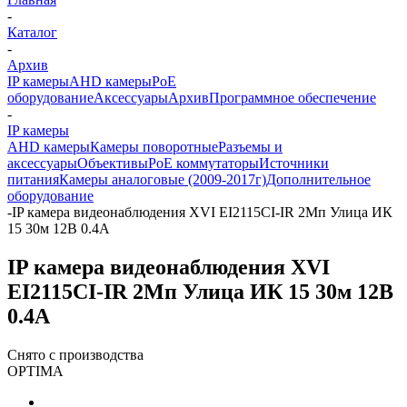
-
Каталог
-
Архив
IP камеры
AHD камеры
PoE
оборудование
Аксессуары
Архив
Программное обеспечение
-
IP камеры
AHD камеры
Камеры поворотные
Разъемы и
аксессуары
Объективы
PoE коммутаторы
Источники
питания
Камеры аналоговые (2009-2017г)
Дополнительное
оборудование
-
IP камера видеонаблюдения XVI EI2115CI-IR 2Мп Улица ИК
15 30м 12В 0.4А
IP камера видеонаблюдения XVI
EI2115CI-IR 2Мп Улица ИК 15 30м 12В
0.4А
Снято с производства
OPTIMA