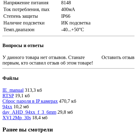
Напряжение питания
8148
Ток потребления, max
400мА
Степень защиты
IP66
Наличие подсветки
ИК подсветка
Темп.диапазон
-40...+50°С
Вопросы и ответы
У данного товара нет отзывов. Станьте
Оставить отзыв
первым, кто оставил отзыв об этом товаре!
Файлы
IE_manual
313,3 кб
RTSP
19,1 кб
Сброс пароля в IP камерах
470,7 кб
94xx
10,2 мб
day_AHD_94xx_f_3_6mm
29,8 мб
XVI 2Mp_30s
18,4 мб
Ранее вы смотрели