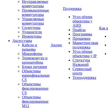
Неуправляемые
коммутаторы
Поддержка
Промышленные
коммутаторы
Угол обзора
Управляемые
объектива у
коммутаторы
AHD
Сплиттеры
Как 
Прайсы
Удлинители
Программы
Инжекторы
Прошивки
Аксессуары
Маркетинговая
Кабели и
Акции
поддержка
разъемы
Угол обзора
Микрофоны
объектива у IP
Термокожухи и
Структура
кронштейны
Названий
Блоки питания
Сервисный
Объективы
центр
вариофокальные
Техподдержка
CS
Объективы
фиксированные
CS
Объективы
фиксированные
М12