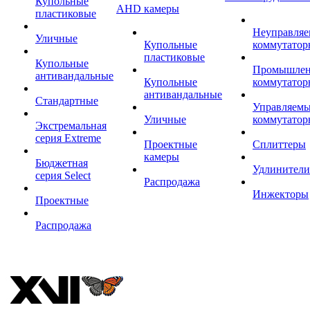
Купольные
AHD камеры
пластиковые
Неуправля
Уличные
Купольные
коммутатор
пластиковые
Купольные
Промышле
антивандальные
Купольные
коммутатор
антивандальные
Стандартные
Управляем
Уличные
коммутатор
Экстремальная
серия Extreme
Проектные
Сплиттеры
камеры
Бюджетная
Удлинители
серия Select
Распродажа
Инжекторы
Проектные
Распродажа