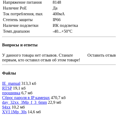
Напряжение питания
8148
Наличие PoE
Да
Ток потребления, max
400мА
Степень защиты
IP66
Наличие подсветки
ИК подсветка
Темп.диапазон
-40...+50°С
Вопросы и ответы
У данного товара нет отзывов. Станьте
Оставить отзыв
первым, кто оставил отзыв об этом товаре!
Файлы
IE_manual
313,3 кб
RTSP
19,1 кб
прошивка
6,7 мб
Сброс пароля в IP камерах
470,7 кб
day_32xx_3Mp_f_3_6mm
22,9 мб
94xx
10,2 мб
XVI 1Mp_30s
14,6 мб