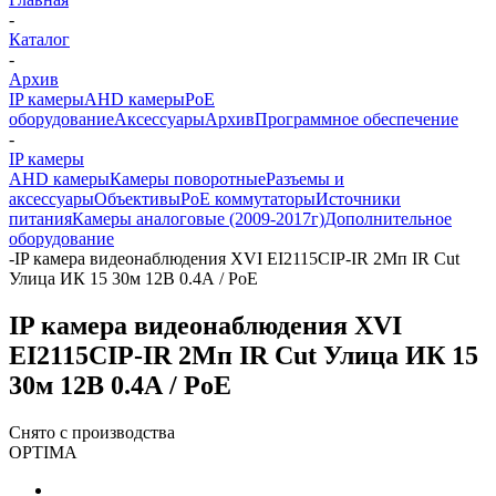
-
Каталог
-
Архив
IP камеры
AHD камеры
PoE
оборудование
Аксессуары
Архив
Программное обеспечение
-
IP камеры
AHD камеры
Камеры поворотные
Разъемы и
аксессуары
Объективы
PoE коммутаторы
Источники
питания
Камеры аналоговые (2009-2017г)
Дополнительное
оборудование
-
IP камера видеонаблюдения XVI EI2115CIP-IR 2Мп IR Cut
Улица ИК 15 30м 12В 0.4А / PoE
IP камера видеонаблюдения XVI
EI2115CIP-IR 2Мп IR Cut Улица ИК 15
30м 12В 0.4А / PoE
Снято с производства
OPTIMA