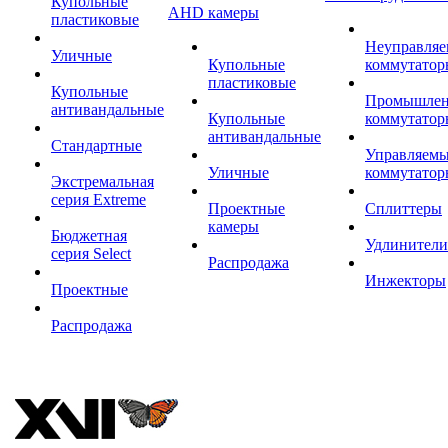
Купольные
AHD камеры
пластиковые
Неуправля
Уличные
Купольные
коммутатор
пластиковые
Купольные
Промышле
антивандальные
Купольные
коммутатор
антивандальные
Стандартные
Управляем
Уличные
коммутатор
Экстремальная
серия Extreme
Проектные
Сплиттеры
камеры
Бюджетная
Удлинители
серия Select
Распродажа
Инжекторы
Проектные
Распродажа