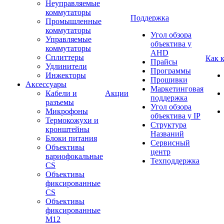
Неуправляемые
коммутаторы
Поддержка
Промышленные
коммутаторы
Угол обзора
Управляемые
объектива у
коммутаторы
AHD
Сплиттеры
Как 
Прайсы
Удлинители
Программы
Инжекторы
Прошивки
Аксессуары
Маркетинговая
Кабели и
Акции
поддержка
разъемы
Угол обзора
Микрофоны
объектива у IP
Термокожухи и
Структура
кронштейны
Названий
Блоки питания
Сервисный
Объективы
центр
вариофокальные
Техподдержка
CS
Объективы
фиксированные
CS
Объективы
фиксированные
М12