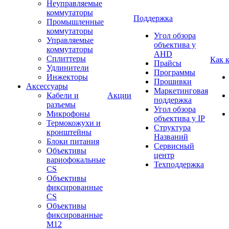
Неуправляемые
коммутаторы
Поддержка
Промышленные
коммутаторы
Угол обзора
Управляемые
объектива у
коммутаторы
AHD
Сплиттеры
Как 
Прайсы
Удлинители
Программы
Инжекторы
Прошивки
Аксессуары
Маркетинговая
Кабели и
Акции
поддержка
разъемы
Угол обзора
Микрофоны
объектива у IP
Термокожухи и
Структура
кронштейны
Названий
Блоки питания
Сервисный
Объективы
центр
вариофокальные
Техподдержка
CS
Объективы
фиксированные
CS
Объективы
фиксированные
М12