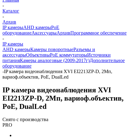
-
Каталог
-
Архив
IP камеры
AHD камеры
PoE
оборудование
Аксессуары
Архив
Программное обеспечение
-
IP камеры
AHD камеры
Камеры поворотные
Разъемы и
аксессуары
Объективы
PoE коммутаторы
Источники
питания
Камеры аналоговые (2009-2017г)
Дополнительное
оборудование
-
IP камера видеонаблюдения XVI EI2213ZP-D, 2Мп,
вариоф.объектив, PoE, DualLed
IP камера видеонаблюдения XVI
EI2213ZP-D, 2Мп, вариоф.объектив,
PoE, DualLed
Снято с производства
PRO