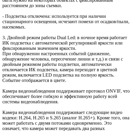
быть нужно на некоторых объектах c фиксированным
расстоянием до зоны съемки.
- Подсветка отключена: используется при наличии
стационарного освещения, исчезают помехи от осадков/пыли,
насекомых.
3. Двойной режим работы Dual Led: в ночное время работает
ИК подсветка с автоматической регулировкой яркости или
фиксированным значением яркости.
При обнаружении настроенных событий (движение,
обнаружение человека, пересечение линии и т.д.) и связи с
двойным режимом работы подсветки, автоматически
отключается ИК подсветка, камера переходит в цветной
режим, включается LED подсветка на полную яркость.
Событие отображается в цвете.
Камера видеонаблюдения поддерживает протокол ONVIF, что
обеспечивает более гибкую и эффективную работу всей
системы видеонаблюдения.
Камера видеонаблюдения поддерживает следующие видео
кодеки: H.264, H.265 и S.265 (аналог H.265+). Кроме того, она
может работать с двумя потоками одновременно. Это
означает, что камера может передавать два разных