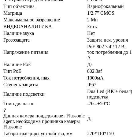
Тип объектива
Вариофокальный
Матрица
1/2.7" CMOS
Максимальное разрешение
2 Мп
ВИДЕОАНАЛИТИКА
Есть
Наличие звука
Нет
Грозозащита
Защита нач. уровня
PoE 802.3af / 12 В,
Напряжение питания
ток потребления до 1
А
Наличие PoE
Да
Тип PoE
802.3af
Ток потребления, max
1000мА
Степень защиты
IP67
DualLed (ИК + белая)
Наличие подсветки
подсветка
Темп.диапазон
-70...+50°С
?
Данная камера поддерживает Flussonic
Да
agent, необходима прошивка камеры
Flussonic
Габаритные р-ры устройства, мм
270*110*150