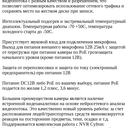
видеопотока с разным качеством и разрешением, что
позволяет оптимизировать использование сетевого трафика и
сохранять место на жестком диске при записи.
Интеллектуальный подогрев и экстремальный температурный
диапазон. Температурная работы -70 +50C, температура
холодного старта до -50C.
Присутствует звуковой вход для подключения микрофона.
Выход для питания внешнего микрофона 12В 25мА с защитой
от перегрузки при питании камеры по PoE грозозащита
начального уровня (кроме питания 12В).
Защита от переполюсовки и защита по току (электронный
предохранитель) при питании 12В
Питание DC12В либо PoE по вашему выбору, питание PoE
подается по жилам 1,2 плюс, 3,6 минус.
Большим преимуществом камеры является наличие
встроенной видеоаналитики на основе нейросетевого анализа
видеопотока. Это качественно новый уровень работы: за счет
распознавания людей/транспортных средств минимизируется
реакция на посторонние предметы, тени, осадки и т.д.
Поддерживается комплексная работа с NVR Cyfron: