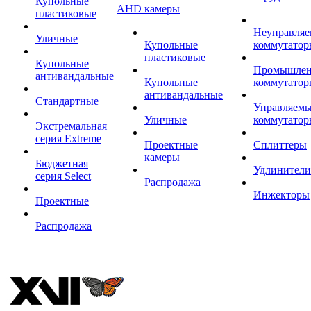
Купольные
AHD камеры
пластиковые
Неуправля
Уличные
Купольные
коммутатор
пластиковые
Купольные
Промышле
антивандальные
Купольные
коммутатор
антивандальные
Стандартные
Управляем
Уличные
коммутатор
Экстремальная
серия Extreme
Проектные
Сплиттеры
камеры
Бюджетная
Удлинители
серия Select
Распродажа
Инжекторы
Проектные
Распродажа