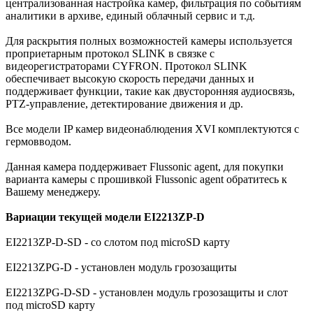
централизованная настройка камер, фильтрация по событиям
аналитики в архиве, единый облачный сервис и т.д.
Для раскрытия полных возможностей камеры используется
проприетарным протокол SLINK в связке с
видеорегистраторами CYFRON. Протокол SLINK
обеспечивает высокую скорость передачи данных и
поддерживает функции, такие как двусторонняя аудиосвязь,
PTZ-управление, детектирование движения и др.
Все модели IP камер видеонаблюдения XVI комплектуются с
гермовводом.
Данная камера поддерживает Flussonic agent, для покупки
варианта камеры с прошивкой Flussonic agent обратитесь к
Вашему менеджеру.
Вариации текущей модели EI2213ZP-D
EI2213ZP-D-SD - со слотом под microSD карту
EI2213ZPG-D - установлен модуль грозозащиты
EI2213ZPG-D-SD - установлен модуль грозозащиты и слот
под microSD карту