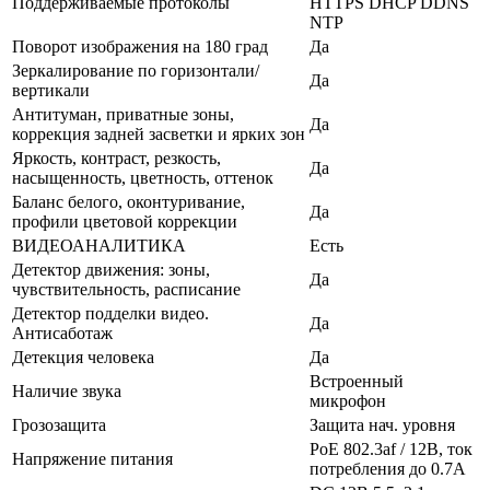
Поддерживаемые протоколы
HTTPS DHCP DDNS
NTP
Поворот изображения на 180 град
Да
Зеркалирование по горизонтали/
Да
вертикали
Антитуман, приватные зоны,
Да
коррекция задней засветки и ярких зон
Яркость, контраст, резкость,
Да
насыщенность, цветность, оттенок
Баланс белого, оконтуривание,
Да
профили цветовой коррекции
ВИДЕОАНАЛИТИКА
Есть
Детектор движения: зоны,
Да
чувствительность, расписание
Детектор подделки видео.
Да
Антисаботаж
Детекция человека
Да
Встроенный
Наличие звука
микрофон
Грозозащита
Защита нач. уровня
PoE 802.3af / 12В, ток
Напряжение питания
потребления до 0.7А