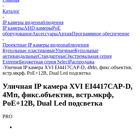
-
Каталог
-
IP камеры видеонаблюдения
IP камеры
AHD камеры
PoE
оборудование
Аксессуары
Архив
Программное обеспечение
-
Проектные IP камеры видеонаблюдения
Купольные пластиковые
Уличные
Купольные
антивандальные
Стандартные
Экстремальная серия
Extreme
Бюджетная серия Select
Распродажа
-
Уличная IP камера XVI EI4417CAP-D, 4Мп, фикс.объектив,
встр.мкрф, PoE+12В, Dual Led подсветка
Уличная IP камера XVI EI4417CAP-D,
4Мп, фикс.объектив, встр.мкрф,
PoE+12В, Dual Led подсветка
PRO