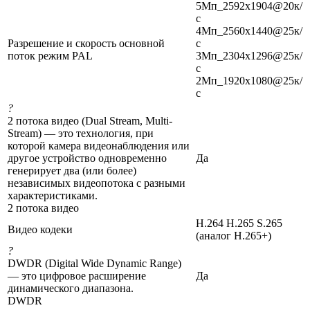
5Мп_2592x1904@20к/
с
4Мп_2560x1440@25к/
Разрешение и скорость основной
с
поток режим PAL
3Мп_2304x1296@25к/
с
2Мп_1920x1080@25к/
с
?
2 потока видео (Dual Stream, Multi-
Stream) — это технология, при
которой камера видеонаблюдения или
другое устройство одновременно
Да
генерирует два (или более)
независимых видеопотока с разными
характеристиками.
2 потока видео
H.264 H.265 S.265
Видео кодеки
(аналог H.265+)
?
DWDR (Digital Wide Dynamic Range)
— это цифровое расширение
Да
динамического диапазона.
DWDR