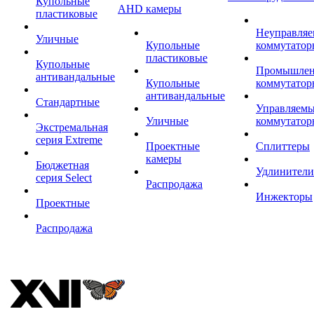
Купольные
AHD камеры
пластиковые
Неуправля
Уличные
Купольные
коммутатор
пластиковые
Купольные
Промышле
антивандальные
Купольные
коммутатор
антивандальные
Стандартные
Управляем
Уличные
коммутатор
Экстремальная
серия Extreme
Проектные
Сплиттеры
камеры
Бюджетная
Удлинители
серия Select
Распродажа
Инжекторы
Проектные
Распродажа