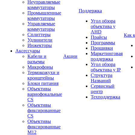
Неуправляемые
коммутаторы
Поддержка
Промышленные
коммутаторы
Угол обзора
Управляемые
объектива у
коммутаторы
AHD
Сплиттеры
Как 
Прайсы
Удлинители
Программы
Инжекторы
Прошивки
Аксессуары
Маркетинговая
Кабели и
Акции
поддержка
разъемы
Угол обзора
Микрофоны
объектива у IP
Термокожухи и
Структура
кронштейны
Названий
Блоки питания
Сервисный
Объективы
центр
вариофокальные
Техподдержка
CS
Объективы
фиксированные
CS
Объективы
фиксированные
М12