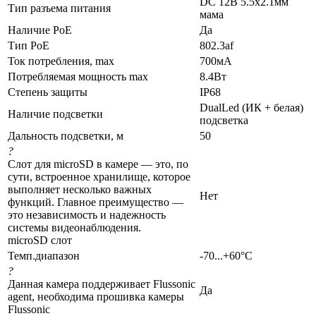
DC 12В 5.5x2.1мм
Тип разъема питания
мама
Наличие PoE
Да
Тип PoE
802.3af
Ток потребления, max
700мА
Потребляемая мощность max
8.4Вт
Степень защиты
IP68
DualLed (ИК + белая)
Наличие подсветки
подсветка
Дальность подсветки, м
50
?
Слот для microSD в камере — это, по
сути, встроенное хранилище, которое
выполняет несколько важных
Нет
функций. Главное преимущество —
это независимость и надежность
системы видеонаблюдения.
microSD слот
Темп.диапазон
-70...+60°С
?
Данная камера поддерживает Flussonic
Да
agent, необходима прошивка камеры
Flussonic