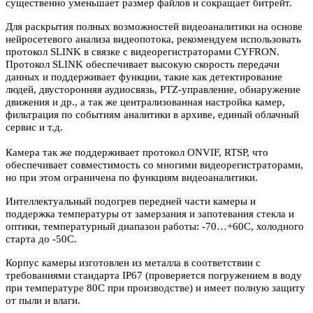
существенно уменьшает размер файлов и сокращает битрейт.
Для раскрытия полных возможностей видеоаналитики на основе
нейросетевого анализа видеопотока, рекомендуем использовать
протокол SLINK в связке с видеорегистраторами CYFRON.
Протокол SLINK обеспечивает высокую скорость передачи
данных и поддерживает функции, такие как детектирование
людей, двусторонняя аудиосвязь, PTZ-управление, обнаружение
движения и др., а так же централизованная настройка камер,
фильтрация по событиям аналитики в архиве, единый облачный
сервис и т.д.
Камера так же поддерживает протокол ONVIF, RTSP, что
обеспечивает совместимость со многими видеорегистраторами,
но при этом ограничена по функциям видеоаналитики.
Интеллектуальный подогрев передней части камеры и
поддержка температуры от замерзания и запотевания стекла и
оптики, температурный диапазон работы: -70…+60C, холодного
старта до -50С.
Корпус камеры изготовлен из металла в соответствии с
требованиями стандарта IP67 (проверяется погружением в воду
при температуре 80С при производстве) и имеет полную защиту
от пыли и влаги.