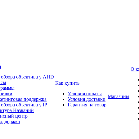
а
О к
 обзора объектива у AHD
йсы
Как купить
граммы
шивки
Условия оплаты
Магазины
етинговая поддержка
Условия доставки
 обзора объектива у IP
Гарантия на товар
ктура Названий
исный центр
оддержка