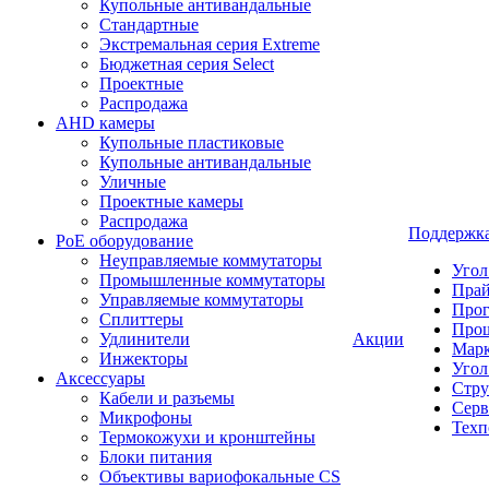
Купольные антивандальные
Стандартные
Экстремальная серия Extreme
Бюджетная серия Select
Проектные
Распродажа
AHD камеры
Купольные пластиковые
Купольные антивандальные
Уличные
Проектные камеры
Распродажа
Поддержк
PoE оборудование
Неуправляемые коммутаторы
Угол
Промышленные коммутаторы
Пра
Управляемые коммутаторы
Про
Сплиттеры
Про
Удлинители
Акции
Марк
Инжекторы
Угол
Аксессуары
Стру
Кабели и разъемы
Серв
Микрофоны
Техп
Термокожухи и кронштейны
Блоки питания
Объективы вариофокальные CS