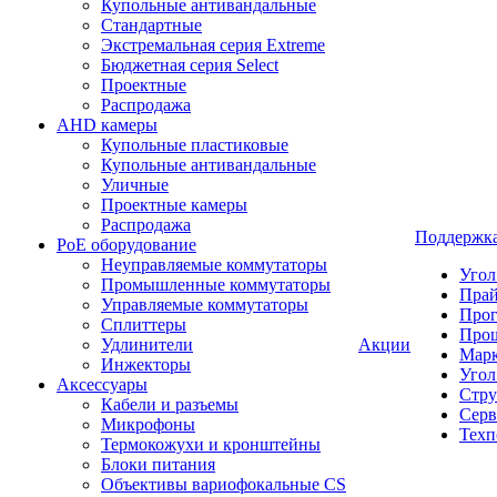
Купольные антивандальные
Стандартные
Экстремальная серия Extreme
Бюджетная серия Select
Проектные
Распродажа
AHD камеры
Купольные пластиковые
Купольные антивандальные
Уличные
Проектные камеры
Распродажа
Поддержк
PoE оборудование
Неуправляемые коммутаторы
Угол
Промышленные коммутаторы
Пра
Управляемые коммутаторы
Про
Сплиттеры
Про
Удлинители
Акции
Марк
Инжекторы
Угол
Аксессуары
Стру
Кабели и разъемы
Серв
Микрофоны
Техп
Термокожухи и кронштейны
Блоки питания
Объективы вариофокальные CS