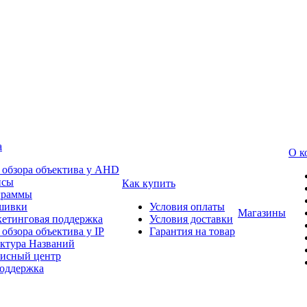
а
О к
 обзора объектива у AHD
йсы
Как купить
граммы
шивки
Условия оплаты
Магазины
етинговая поддержка
Условия доставки
 обзора объектива у IP
Гарантия на товар
ктура Названий
исный центр
оддержка