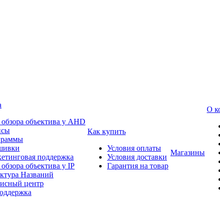
а
О к
 обзора объектива у AHD
йсы
Как купить
граммы
шивки
Условия оплаты
Магазины
етинговая поддержка
Условия доставки
 обзора объектива у IP
Гарантия на товар
ктура Названий
исный центр
оддержка