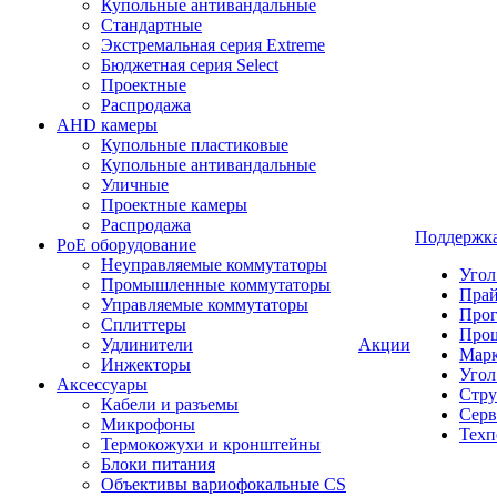
Купольные антивандальные
Стандартные
Экстремальная серия Extreme
Бюджетная серия Select
Проектные
Распродажа
AHD камеры
Купольные пластиковые
Купольные антивандальные
Уличные
Проектные камеры
Распродажа
Поддержк
PoE оборудование
Неуправляемые коммутаторы
Угол
Промышленные коммутаторы
Пра
Управляемые коммутаторы
Про
Сплиттеры
Про
Удлинители
Акции
Марк
Инжекторы
Угол
Аксессуары
Стру
Кабели и разъемы
Серв
Микрофоны
Техп
Термокожухи и кронштейны
Блоки питания
Объективы вариофокальные CS