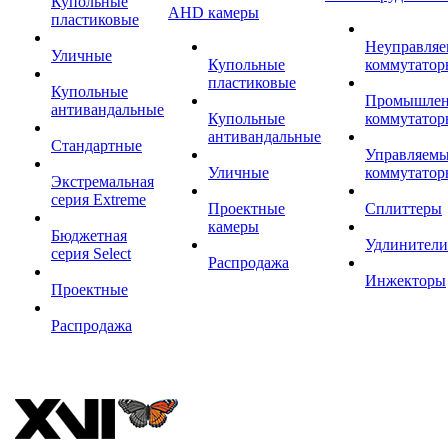
Купольные
AHD камеры
пластиковые
Неуправля
Уличные
Купольные
коммутатор
пластиковые
Купольные
Промышле
антивандальные
Купольные
коммутатор
антивандальные
Стандартные
Управляем
Уличные
коммутатор
Экстремальная
серия Extreme
Проектные
Сплиттеры
камеры
Бюджетная
Удлинители
серия Select
Распродажа
Инжекторы
Проектные
Распродажа