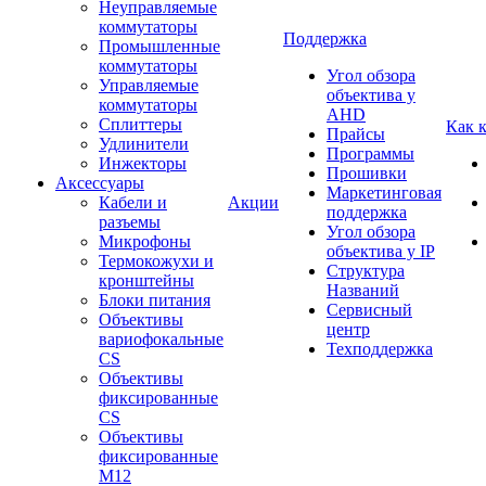
Неуправляемые
коммутаторы
Поддержка
Промышленные
коммутаторы
Угол обзора
Управляемые
объектива у
коммутаторы
AHD
Сплиттеры
Как 
Прайсы
Удлинители
Программы
Инжекторы
Прошивки
Аксессуары
Маркетинговая
Кабели и
Акции
поддержка
разъемы
Угол обзора
Микрофоны
объектива у IP
Термокожухи и
Структура
кронштейны
Названий
Блоки питания
Сервисный
Объективы
центр
вариофокальные
Техподдержка
CS
Объективы
фиксированные
CS
Объективы
фиксированные
М12