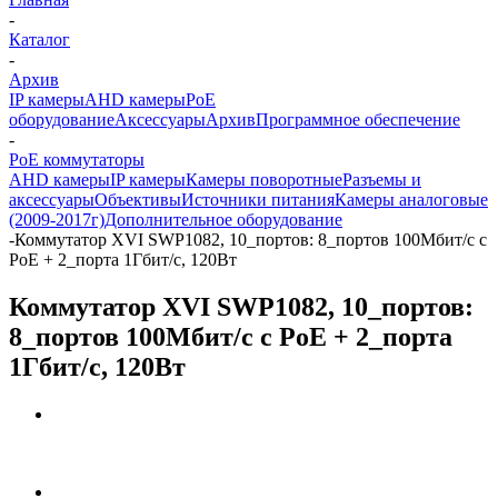
-
Каталог
-
Архив
IP камеры
AHD камеры
PoE
оборудование
Аксессуары
Архив
Программное обеспечение
-
PoE коммутаторы
AHD камеры
IP камеры
Камеры поворотные
Разъемы и
аксессуары
Объективы
Источники питания
Камеры аналоговые
(2009-2017г)
Дополнительное оборудование
-
Коммутатор XVI SWP1082, 10_портов: 8_портов 100Мбит/c с
PoE + 2_порта 1Гбит/с, 120Вт
Коммутатор XVI SWP1082, 10_портов:
8_портов 100Мбит/c с PoE + 2_порта
1Гбит/с, 120Вт