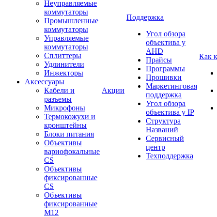
Неуправляемые
коммутаторы
Поддержка
Промышленные
коммутаторы
Угол обзора
Управляемые
объектива у
коммутаторы
AHD
Сплиттеры
Как 
Прайсы
Удлинители
Программы
Инжекторы
Прошивки
Аксессуары
Маркетинговая
Кабели и
Акции
поддержка
разъемы
Угол обзора
Микрофоны
объектива у IP
Термокожухи и
Структура
кронштейны
Названий
Блоки питания
Сервисный
Объективы
центр
вариофокальные
Техподдержка
CS
Объективы
фиксированные
CS
Объективы
фиксированные
М12