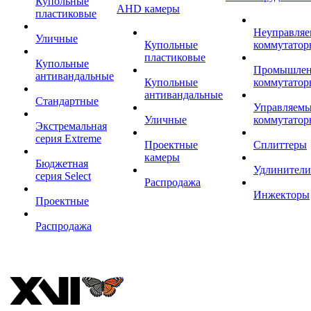
Купольные
AHD камеры
пластиковые
Неуправля
Уличные
Купольные
коммутатор
пластиковые
Купольные
Промышле
антивандальные
Купольные
коммутатор
антивандальные
Стандартные
Управляем
Уличные
коммутатор
Экстремальная
серия Extreme
Проектные
Сплиттеры
камеры
Бюджетная
Удлинители
серия Select
Распродажа
Инжекторы
Проектные
Распродажа