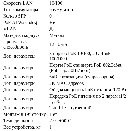
Скорость LAN
10/100
Тип коммутатора
коммутатор
Кол-во SFP
0
PoE AI Watchdog
Нет
VLAN
Да
Материал корпуса
Металл
Пропускная
12 Гбит/с
способность
8 портов PoE 10/100, 2 UpLink
Доп. параметры
100/1000
Порты PoE стандарта PoE 802.3af/at
Доп. параметры
(PoE+ до 30Вт/порт)
Доп. параметры
6кВ грозозащита (супрессорная)
Доп. параметры
2K MAC адресов
Доп. параметры
Общая мощность PoE питания: 120 Вт
Передача PoE питания по 2 парам (1/2
Доп. параметры
+, 3/6 - )
Доп. параметры
Тип БП: внутренний
Монтаж в 19" стойку
Нет
Темп.диапазон
-10...+50°С
Вес устройства, кг
1