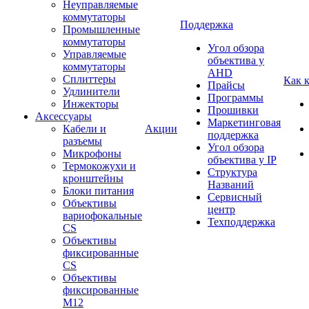
Неуправляемые
коммутаторы
Поддержка
Промышленные
коммутаторы
Угол обзора
Управляемые
объектива у
коммутаторы
AHD
Сплиттеры
Как 
Прайсы
Удлинители
Программы
Инжекторы
Прошивки
Аксессуары
Маркетинговая
Кабели и
Акции
поддержка
разъемы
Угол обзора
Микрофоны
объектива у IP
Термокожухи и
Структура
кронштейны
Названий
Блоки питания
Сервисный
Объективы
центр
вариофокальные
Техподдержка
CS
Объективы
фиксированные
CS
Объективы
фиксированные
М12