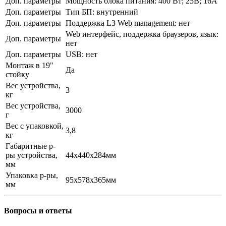
Доп. параметры
Мощность блока питания: 400 Вт; 25B; 16A
Доп. параметры
Тип БП: внутренний
Доп. параметры
Поддержка L3 Web management: нет
Web интерфейс, поддержка браузеров, язык:
Доп. параметры
нет
Доп. параметры
USB: нет
Монтаж в 19"
Да
стойку
Вес устройства,
3
кг
Вес устройства,
3000
г
Вес с упаковкой,
3,8
кг
Габаритные р-
ры устройства,
44x440x284мм
мм
Упаковка р-ры,
95x578x365мм
мм
Вопросы и ответы