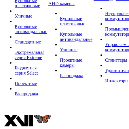
Купольные
AHD камеры
пластиковые
Неуправля
Уличные
Купольные
коммутатор
пластиковые
Купольные
Промышле
антивандальные
Купольные
коммутатор
антивандальные
Стандартные
Управляем
Уличные
коммутатор
Экстремальная
серия Extreme
Проектные
Сплиттеры
камеры
Бюджетная
Удлинители
серия Select
Распродажа
Инжекторы
Проектные
Распродажа