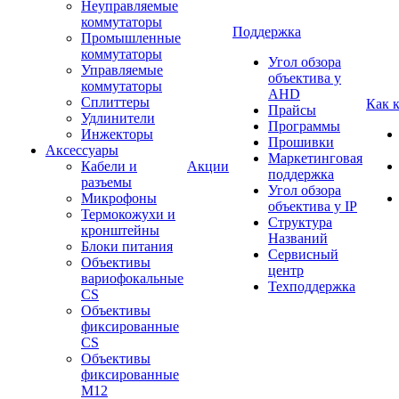
Неуправляемые
коммутаторы
Поддержка
Промышленные
коммутаторы
Угол обзора
Управляемые
объектива у
коммутаторы
AHD
Сплиттеры
Как 
Прайсы
Удлинители
Программы
Инжекторы
Прошивки
Аксессуары
Маркетинговая
Кабели и
Акции
поддержка
разъемы
Угол обзора
Микрофоны
объектива у IP
Термокожухи и
Структура
кронштейны
Названий
Блоки питания
Сервисный
Объективы
центр
вариофокальные
Техподдержка
CS
Объективы
фиксированные
CS
Объективы
фиксированные
М12