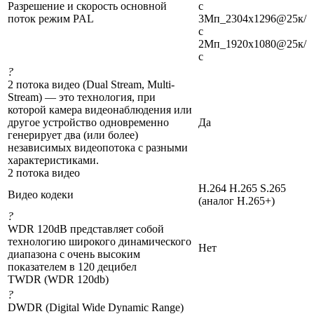
Разрешение и скорость основной
с
поток режим PAL
3Мп_2304x1296@25к/
с
2Мп_1920x1080@25к/
с
?
2 потока видео (Dual Stream, Multi-
Stream) — это технология, при
которой камера видеонаблюдения или
другое устройство одновременно
Да
генерирует два (или более)
независимых видеопотока с разными
характеристиками.
2 потока видео
H.264 H.265 S.265
Видео кодеки
(аналог H.265+)
?
WDR 120dB представляет собой
технологию широкого динамического
Нет
диапазона с очень высоким
показателем в 120 децибел
TWDR (WDR 120db)
?
DWDR (Digital Wide Dynamic Range)