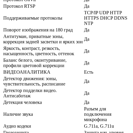
Протокол RTSP
Да
TCP/IP UDP HTTP
Поддерживаемые протоколы
HTTPS DHCP DDNS
NTP
Поворот изображения на 180 град
Да
Антитуман, приватные зоны,
Да
коррекция задней засветки и ярких зон
Яркость, контраст, резкость,
Да
насыщенность, цветность, оттенок
Баланс белого, оконтуривание,
Да
профили цветовой коррекции
ВИДЕОАНАЛИТИКА
Есть
Детектор движения: зоны,
Да
чувствительность, расписание
Детектор подделки видео.
Да
Антисаботаж
Детекция человека
Да
Разъем для
Наличие звука
подключения
микрофона
Аудио кодеки
G.711a, G.711u
Грозозащита
Защита нач. уровня