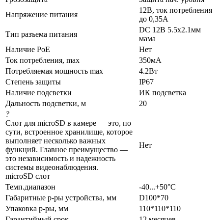
12В, ток потребления
Напряжение питания
до 0,35А
DC 12В 5.5x2.1мм
Тип разъема питания
мама
Наличие PoE
Нет
Ток потребления, max
350мА
Потребляемая мощность max
4.2Вт
Степень защиты
IP67
Наличие подсветки
ИК подсветка
Дальность подсветки, м
20
?
Слот для microSD в камере — это, по
сути, встроенное хранилище, которое
выполняет несколько важных
Нет
функций. Главное преимущество —
это независимость и надежность
системы видеонаблюдения.
microSD слот
Темп.диапазон
-40...+50°С
Габаритные р-ры устройства, мм
D100*70
Упаковка р-ры, мм
110*110*110
Гарантийный срок
12 месяцев