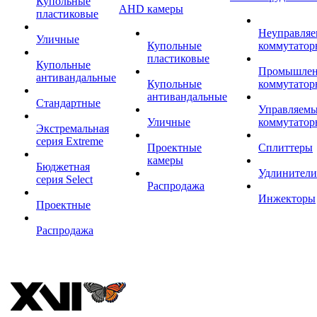
Купольные
AHD камеры
пластиковые
Неуправля
Уличные
Купольные
коммутатор
пластиковые
Купольные
Промышле
антивандальные
Купольные
коммутатор
антивандальные
Стандартные
Управляем
Уличные
коммутатор
Экстремальная
серия Extreme
Проектные
Сплиттеры
камеры
Бюджетная
Удлинители
серия Select
Распродажа
Инжекторы
Проектные
Распродажа