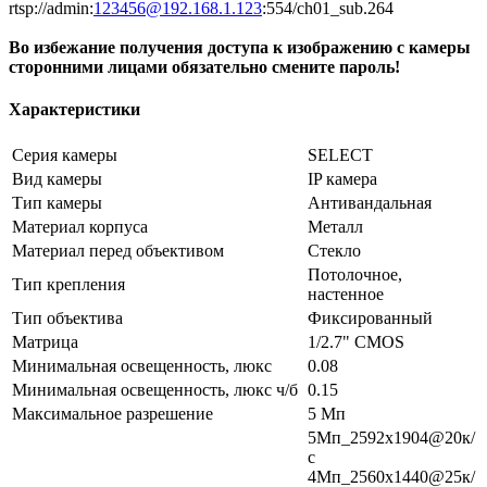
rtsp://admin:
123456@192.168.1.123
:554/ch01_sub.264
Во избежание получения доступа к изображению с камеры
сторонними лицами обязательно смените пароль!
Характеристики
Серия камеры
SELECT
Вид камеры
IP камера
Тип камеры
Антивандальная
Материал корпуса
Металл
Материал перед объективом
Стекло
Потолочное,
Тип крепления
настенное
Тип объектива
Фиксированный
Матрица
1/2.7" CMOS
Минимальная освещенность, люкс
0.08
Минимальная освещенность, люкс ч/б
0.15
Максимальное разрешение
5 Мп
5Мп_2592x1904@20к/
с
4Мп_2560x1440@25к/