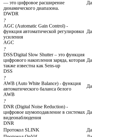
— это цифровое расширение
Да
динамического диапазона.
DWDR
?
AGC (Automatic Gain Control) -
функция автоматической регулировки
Да
усиления
AGC
?
DSS/Digital Slow Shutter – это функция
цифрового накопления заряда, которая
Да
также известна как Sens-up
DSS
?
AWB (Auto White Balance) - функция
Да
автоматического баланса белого
AWB
?
DNR (Digital Noise Reduction) -
цифровое шумоподавление в системах
Да
видеонаблюдения
DNR
Протокол SLINK
Да
Протокол OnVif
Да