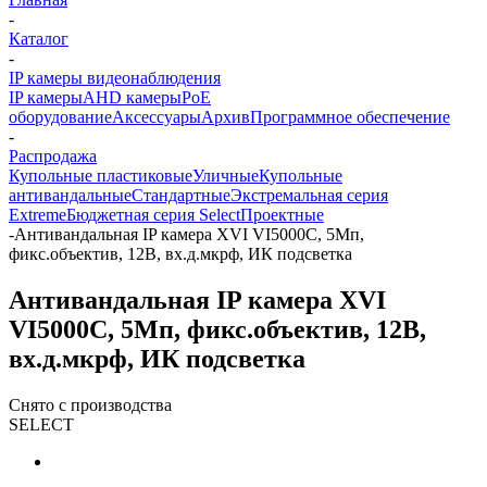
-
Каталог
-
IP камеры видеонаблюдения
IP камеры
AHD камеры
PoE
оборудование
Аксессуары
Архив
Программное обеспечение
-
Распродажа
Купольные пластиковые
Уличные
Купольные
антивандальные
Стандартные
Экстремальная серия
Extreme
Бюджетная серия Select
Проектные
-
Антивандальная IP камера XVI VI5000C, 5Мп,
фикс.объектив, 12В, вх.д.мкрф, ИК подсветка
Антивандальная IP камера XVI
VI5000C, 5Мп, фикс.объектив, 12В,
вх.д.мкрф, ИК подсветка
Снято с производства
SELECT