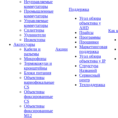
Неуправляемые
коммутаторы
Поддержка
Промышленные
коммутаторы
Угол обзора
Управляемые
объектива у
коммутаторы
AHD
Сплиттеры
Как 
Прайсы
Удлинители
Программы
Инжекторы
Прошивки
Аксессуары
Маркетинговая
Кабели и
Акции
поддержка
разъемы
Угол обзора
Микрофоны
объектива у IP
Термокожухи и
Структура
кронштейны
Названий
Блоки питания
Сервисный
Объективы
центр
вариофокальные
Техподдержка
CS
Объективы
фиксированные
CS
Объективы
фиксированные
М12