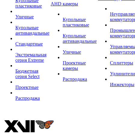
Купольные
AHD камеры
пластиковые
Неуправля
Уличные
Купольные
коммутатор
пластиковые
Купольные
Промышле
антивандальные
Купольные
коммутатор
антивандальные
Стандартные
Управляем
Уличные
коммутатор
Экстремальная
серия Extreme
Проектные
Сплиттеры
камеры
Бюджетная
Удлинители
серия Select
Распродажа
Инжекторы
Проектные
Распродажа