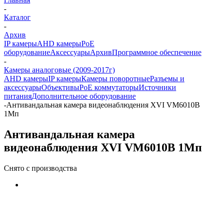
-
Каталог
-
Архив
IP камеры
AHD камеры
PoE
оборудование
Аксессуары
Архив
Программное обеспечение
-
Камеры аналоговые (2009-2017г)
AHD камеры
IP камеры
Камеры поворотные
Разъемы и
аксессуары
Объективы
PoE коммутаторы
Источники
питания
Дополнительное оборудование
-
Антивандальная камера видеонаблюдения XVI VM6010B
1Мп
Антивандальная камера
видеонаблюдения XVI VM6010B 1Мп
Снято с производства