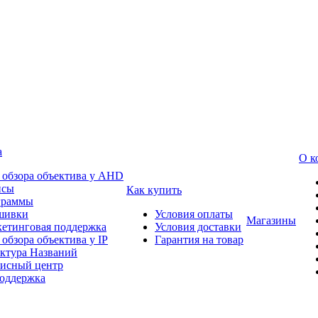
а
О к
 обзора объектива у AHD
йсы
Как купить
граммы
шивки
Условия оплаты
Магазины
етинговая поддержка
Условия доставки
 обзора объектива у IP
Гарантия на товар
ктура Названий
исный центр
оддержка