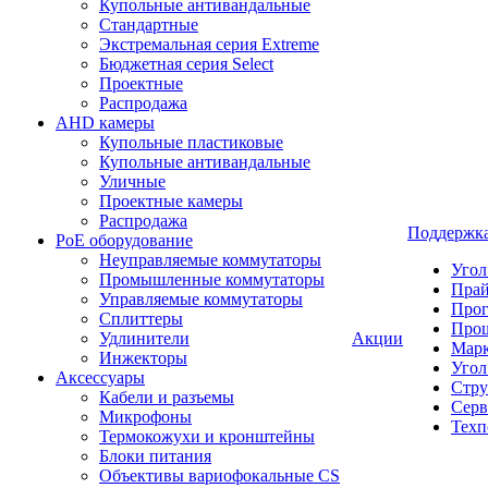
Купольные антивандальные
Стандартные
Экстремальная серия Extreme
Бюджетная серия Select
Проектные
Распродажа
AHD камеры
Купольные пластиковые
Купольные антивандальные
Уличные
Проектные камеры
Распродажа
Поддержк
PoE оборудование
Неуправляемые коммутаторы
Угол
Промышленные коммутаторы
Пра
Управляемые коммутаторы
Про
Сплиттеры
Про
Удлинители
Акции
Марк
Инжекторы
Угол
Аксессуары
Стру
Кабели и разъемы
Серв
Микрофоны
Техп
Термокожухи и кронштейны
Блоки питания
Объективы вариофокальные CS