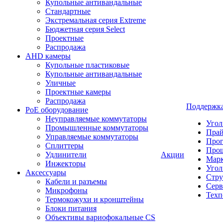
Купольные антивандальные
Стандартные
Экстремальная серия Extreme
Бюджетная серия Select
Проектные
Распродажа
AHD камеры
Купольные пластиковые
Купольные антивандальные
Уличные
Проектные камеры
Распродажа
Поддержк
PoE оборудование
Неуправляемые коммутаторы
Угол
Промышленные коммутаторы
Пра
Управляемые коммутаторы
Про
Сплиттеры
Про
Удлинители
Акции
Марк
Инжекторы
Угол
Аксессуары
Стру
Кабели и разъемы
Серв
Микрофоны
Техп
Термокожухи и кронштейны
Блоки питания
Объективы вариофокальные CS