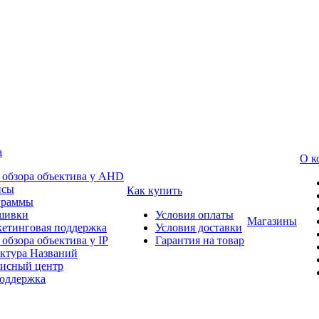
а
О к
 обзора объектива у AHD
йсы
Как купить
граммы
шивки
Условия оплаты
Магазины
етинговая поддержка
Условия доставки
 обзора объектива у IP
Гарантия на товар
ктура Названий
исный центр
оддержка