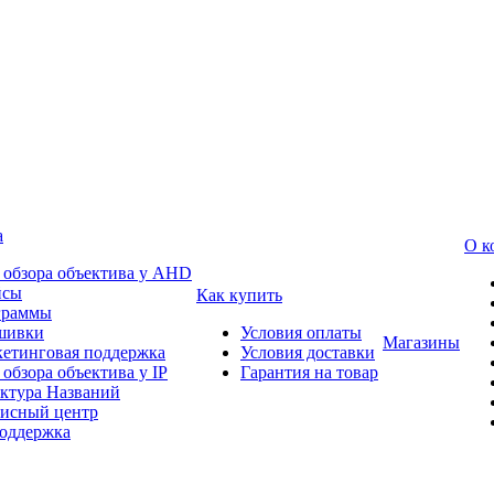
а
О к
 обзора объектива у AHD
йсы
Как купить
граммы
шивки
Условия оплаты
Магазины
етинговая поддержка
Условия доставки
 обзора объектива у IP
Гарантия на товар
ктура Названий
исный центр
оддержка