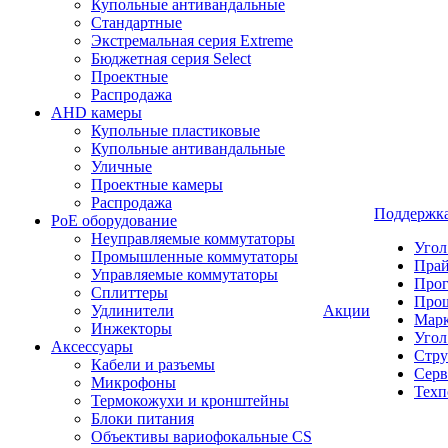
Купольные антивандальные
Стандартные
Экстремальная серия Extreme
Бюджетная серия Select
Проектные
Распродажа
AHD камеры
Купольные пластиковые
Купольные антивандальные
Уличные
Проектные камеры
Распродажа
Поддержк
PoE оборудование
Неуправляемые коммутаторы
Угол
Промышленные коммутаторы
Пра
Управляемые коммутаторы
Про
Сплиттеры
Про
Удлинители
Акции
Марк
Инжекторы
Угол
Аксессуары
Стру
Кабели и разъемы
Серв
Микрофоны
Техп
Термокожухи и кронштейны
Блоки питания
Объективы вариофокальные CS