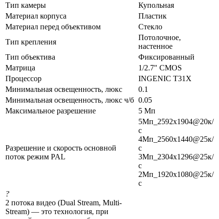
Тип камеры
Купольная
Материал корпуса
Пластик
Материал перед объективом
Стекло
Потолочное,
Тип крепления
настенное
Тип объектива
Фиксированный
Матрица
1/2.7" CMOS
Процессор
INGENIC T31X
Минимальная освещенность, люкс
0.1
Минимальная освещенность, люкс ч/б
0.05
Максимальное разрешение
5 Мп
5Мп_2592x1904@20к/
с
4Мп_2560x1440@25к/
Разрешение и скорость основной
с
поток режим PAL
3Мп_2304x1296@25к/
с
2Мп_1920x1080@25к/
с
?
2 потока видео (Dual Stream, Multi-
Stream) — это технология, при