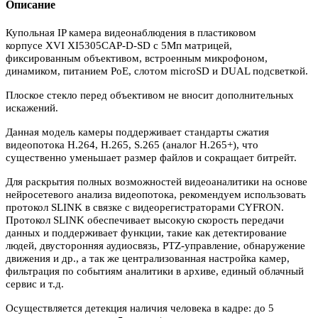
Описание
Купольная IP камера видеонаблюдения в пластиковом
корпусе XVI XI5305CAP-D-SD с 5Мп матрицей,
фиксированным объективом, встроенным микрофоном,
динамиком, питанием PoE, слотом microSD и DUAL подсветкой.
Плоское стекло перед объективом не вносит дополнительных
искажений.
Данная модель камеры поддерживает стандарты сжатия
видеопотока H.264, H.265, S.265 (аналог H.265+), что
существенно уменьшает размер файлов и сокращает битрейт.
Для раскрытия полных возможностей видеоаналитики на основе
нейросетевого анализа видеопотока, рекомендуем использовать
протокол SLINK в связке с видеорегистраторами CYFRON.
Протокол SLINK обеспечивает высокую скорость передачи
данных и поддерживает функции, такие как детектирование
людей, двусторонняя аудиосвязь, PTZ-управление, обнаружение
движения и др., а так же централизованная настройка камер,
фильтрация по событиям аналитики в архиве, единый облачный
сервис и т.д.
Осуществляется детекция наличия человека в кадре: до 5