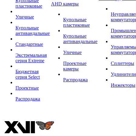
Купольные
AHD камеры
пластиковые
Неуправля
Уличные
Купольные
коммутатор
пластиковые
Купольные
Промышле
антивандальные
Купольные
коммутатор
антивандальные
Стандартные
Управляем
Уличные
коммутатор
Экстремальная
серия Extreme
Проектные
Сплиттеры
камеры
Бюджетная
Удлинители
серия Select
Распродажа
Инжекторы
Проектные
Распродажа