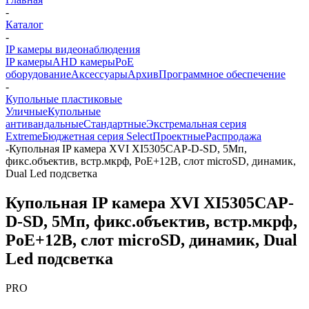
-
Каталог
-
IP камеры видеонаблюдения
IP камеры
AHD камеры
PoE
оборудование
Аксессуары
Архив
Программное обеспечение
-
Купольные пластиковые
Уличные
Купольные
антивандальные
Стандартные
Экстремальная серия
Extreme
Бюджетная серия Select
Проектные
Распродажа
-
Купольная IP камера XVI XI5305CAP-D-SD, 5Мп,
фикс.объектив, встр.мкрф, PoE+12В, слот microSD, динамик,
Dual Led подсветка
Купольная IP камера XVI XI5305CAP-
D-SD, 5Мп, фикс.объектив, встр.мкрф,
PoE+12В, слот microSD, динамик, Dual
Led подсветка
PRO