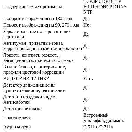
TCP/IP UDP HTTP
Поддерживаемые протоколы
HTTPS DHCP DDNS
NTP
Поворот изображения на 180 град
Да
Поворот изображения на 90, 270 град
Нет
Зеркалирование по горизонтали/
Да
вертикали
Антитуман, приватные зоны,
Да
коррекция задней засветки и ярких зон
Яркость, контраст, резкость,
Да
насыщенность, цветность, оттенок
Баланс белого, оконтуривание,
Да
профили цветовой коррекции
ВИДЕОАНАЛИТИКА
Есть
Детектор движения: зоны,
Да
чувствительность, расписание
Детектор подделки видео.
Да
Антисаботаж
Детекция человека
Да
Встроенный
Наличие звука
микрофон, динамик
Аудио кодеки
G.711a, G.711u