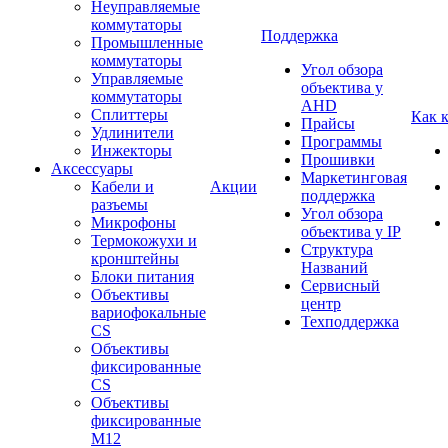
Неуправляемые
коммутаторы
Поддержка
Промышленные
коммутаторы
Угол обзора
Управляемые
объектива у
коммутаторы
AHD
Сплиттеры
Как 
Прайсы
Удлинители
Программы
Инжекторы
Прошивки
Аксессуары
Маркетинговая
Кабели и
Акции
поддержка
разъемы
Угол обзора
Микрофоны
объектива у IP
Термокожухи и
Структура
кронштейны
Названий
Блоки питания
Сервисный
Объективы
центр
вариофокальные
Техподдержка
CS
Объективы
фиксированные
CS
Объективы
фиксированные
М12