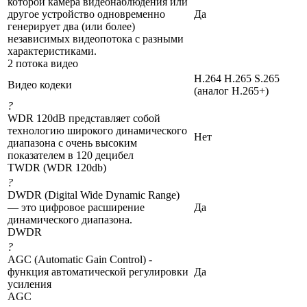
которой камера видеонаблюдения или
другое устройство одновременно
Да
генерирует два (или более)
независимых видеопотока с разными
характеристиками.
2 потока видео
H.264 H.265 S.265
Видео кодеки
(аналог H.265+)
?
WDR 120dB представляет собой
технологию широкого динамического
Нет
диапазона с очень высоким
показателем в 120 децибел
TWDR (WDR 120db)
?
DWDR (Digital Wide Dynamic Range)
— это цифровое расширение
Да
динамического диапазона.
DWDR
?
AGC (Automatic Gain Control) -
функция автоматической регулировки
Да
усиления
AGC