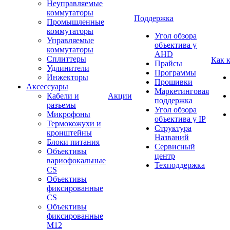
Неуправляемые
коммутаторы
Поддержка
Промышленные
коммутаторы
Угол обзора
Управляемые
объектива у
коммутаторы
AHD
Сплиттеры
Как 
Прайсы
Удлинители
Программы
Инжекторы
Прошивки
Аксессуары
Маркетинговая
Кабели и
Акции
поддержка
разъемы
Угол обзора
Микрофоны
объектива у IP
Термокожухи и
Структура
кронштейны
Названий
Блоки питания
Сервисный
Объективы
центр
вариофокальные
Техподдержка
CS
Объективы
фиксированные
CS
Объективы
фиксированные
М12