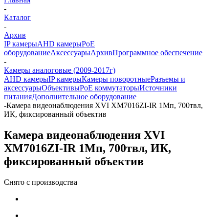
-
Каталог
-
Архив
IP камеры
AHD камеры
PoE
оборудование
Аксессуары
Архив
Программное обеспечение
-
Камеры аналоговые (2009-2017г)
AHD камеры
IP камеры
Камеры поворотные
Разъемы и
аксессуары
Объективы
PoE коммутаторы
Источники
питания
Дополнительное оборудование
-
Камера видеонаблюдения XVI XМ7016ZI-IR 1Мп, 700твл,
ИК, фиксированный объектив
Камера видеонаблюдения XVI
XМ7016ZI-IR 1Мп, 700твл, ИК,
фиксированный объектив
Снято с производства