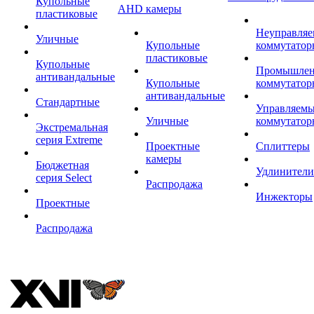
Купольные
AHD камеры
пластиковые
Неуправля
Уличные
Купольные
коммутатор
пластиковые
Купольные
Промышле
антивандальные
Купольные
коммутатор
антивандальные
Стандартные
Управляем
Уличные
коммутатор
Экстремальная
серия Extreme
Проектные
Сплиттеры
камеры
Бюджетная
Удлинители
серия Select
Распродажа
Инжекторы
Проектные
Распродажа