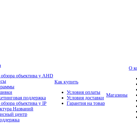
а
О к
 обзора объектива у AHD
йсы
Как купить
граммы
шивки
Условия оплаты
Магазины
етинговая поддержка
Условия доставки
 обзора объектива у IP
Гарантия на товар
ктура Названий
исный центр
оддержка