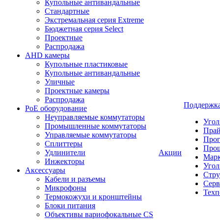
Купольные антивандальные
Стандартные
Экстремальная серия Extreme
Бюджетная серия Select
Проектные
Распродажа
AHD камеры
Купольные пластиковые
Купольные антивандальные
Уличные
Проектные камеры
Распродажа
Поддержк
PoE оборудование
Неуправляемые коммутаторы
Угол
Промышленные коммутаторы
Пра
Управляемые коммутаторы
Про
Сплиттеры
Про
Удлинители
Акции
Марк
Инжекторы
Угол
Аксессуары
Стру
Кабели и разъемы
Серв
Микрофоны
Техп
Термокожухи и кронштейны
Блоки питания
Объективы вариофокальные CS