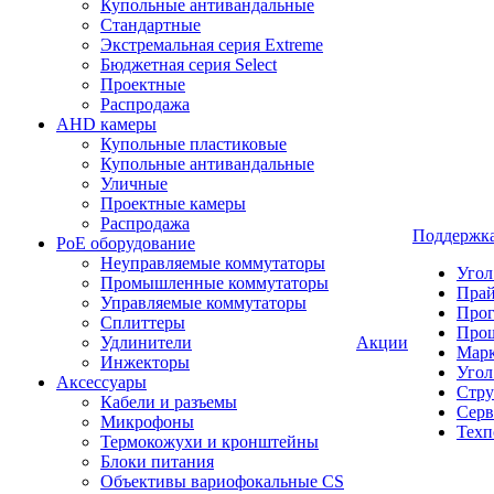
Купольные антивандальные
Стандартные
Экстремальная серия Extreme
Бюджетная серия Select
Проектные
Распродажа
AHD камеры
Купольные пластиковые
Купольные антивандальные
Уличные
Проектные камеры
Распродажа
Поддержк
PoE оборудование
Неуправляемые коммутаторы
Угол
Промышленные коммутаторы
Пра
Управляемые коммутаторы
Про
Сплиттеры
Про
Удлинители
Акции
Марк
Инжекторы
Угол
Аксессуары
Стру
Кабели и разъемы
Серв
Микрофоны
Техп
Термокожухи и кронштейны
Блоки питания
Объективы вариофокальные CS