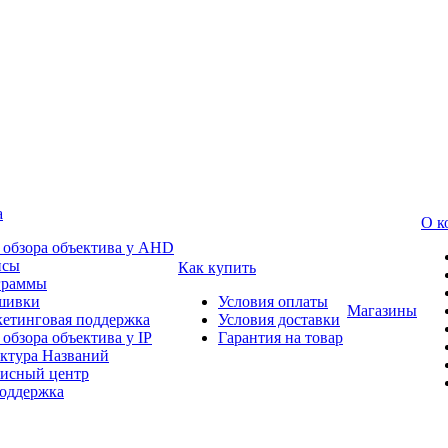
а
О к
 обзора объектива у AHD
йсы
Как купить
граммы
шивки
Условия оплаты
Магазины
етинговая поддержка
Условия доставки
 обзора объектива у IP
Гарантия на товар
ктура Названий
исный центр
оддержка