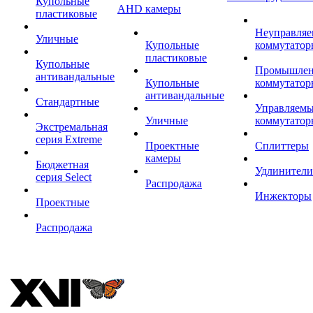
Купольные
AHD камеры
пластиковые
Неуправля
Уличные
Купольные
коммутатор
пластиковые
Купольные
Промышле
антивандальные
Купольные
коммутатор
антивандальные
Стандартные
Управляем
Уличные
коммутатор
Экстремальная
серия Extreme
Проектные
Сплиттеры
камеры
Бюджетная
Удлинители
серия Select
Распродажа
Инжекторы
Проектные
Распродажа