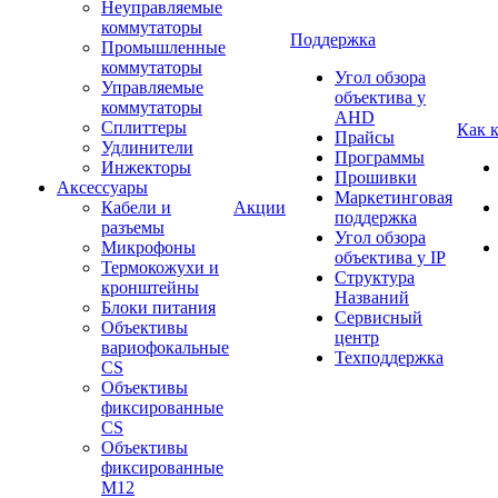
Неуправляемые
коммутаторы
Поддержка
Промышленные
коммутаторы
Угол обзора
Управляемые
объектива у
коммутаторы
AHD
Сплиттеры
Как 
Прайсы
Удлинители
Программы
Инжекторы
Прошивки
Аксессуары
Маркетинговая
Кабели и
Акции
поддержка
разъемы
Угол обзора
Микрофоны
объектива у IP
Термокожухи и
Структура
кронштейны
Названий
Блоки питания
Сервисный
Объективы
центр
вариофокальные
Техподдержка
CS
Объективы
фиксированные
CS
Объективы
фиксированные
М12