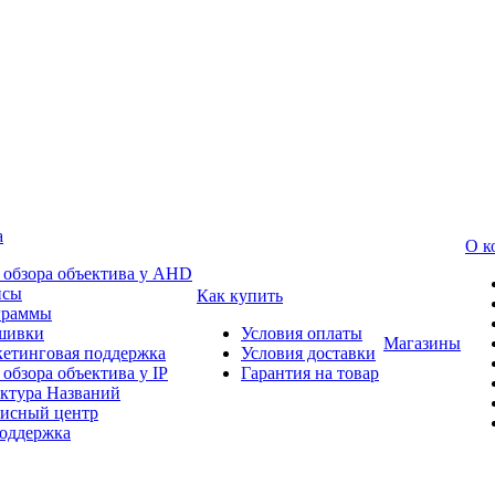
а
О к
 обзора объектива у AHD
йсы
Как купить
граммы
шивки
Условия оплаты
Магазины
етинговая поддержка
Условия доставки
 обзора объектива у IP
Гарантия на товар
ктура Названий
исный центр
оддержка