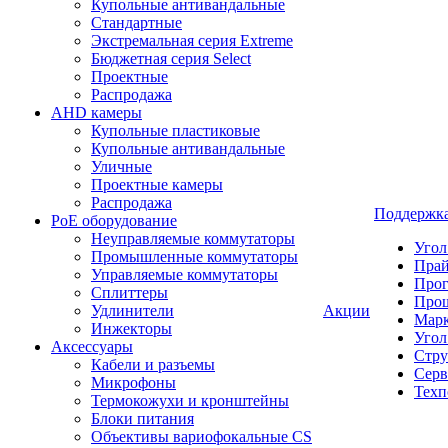
Купольные антивандальные
Стандартные
Экстремальная серия Extreme
Бюджетная серия Select
Проектные
Распродажа
AHD камеры
Купольные пластиковые
Купольные антивандальные
Уличные
Проектные камеры
Распродажа
Поддержк
PoE оборудование
Неуправляемые коммутаторы
Угол
Промышленные коммутаторы
Пра
Управляемые коммутаторы
Про
Сплиттеры
Про
Удлинители
Акции
Марк
Инжекторы
Угол
Аксессуары
Стру
Кабели и разъемы
Серв
Микрофоны
Техп
Термокожухи и кронштейны
Блоки питания
Объективы вариофокальные CS